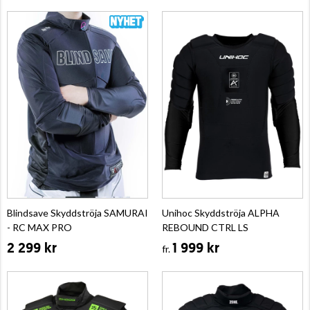
Blindsave Skyddströja SAMURAI
Unihoc Skyddströja ALPHA
- RC MAX PRO
REBOUND CTRL LS
2 299 kr
1 999 kr
fr.