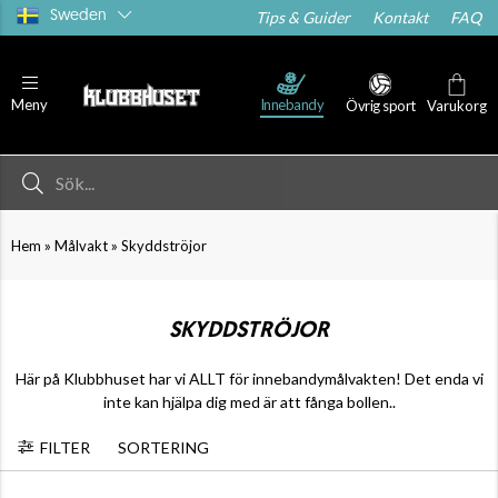
Sweden
Tips & Guider
Kontakt
FAQ
Innebandy
Meny
Övrig sport
Varukorg
»
»
Hem
Målvakt
Skyddströjor
SKYDDSTRÖJOR
Här på Klubbhuset har vi ALLT för innebandymålvakten! Det enda vi
inte kan hjälpa dig med är att fånga bollen..
FILTER
SORTERING