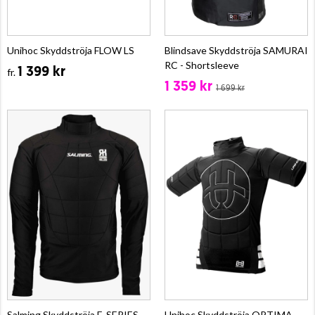
Unihoc Skyddströja FLOW LS
Blindsave Skyddströja SAMURAI
RC - Shortsleeve
1 399 kr
fr.
1 359 kr
1 699 kr
Salming Skyddströja E-SERIES
Unihoc Skyddströja OPTIMA