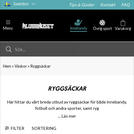
Sweden
Tips & Guider
Kontakt
FAQ
Innebandy
Meny
Övrig sport
Varukorg
»
»
Hem
Väskor
Ryggsäckar
RYGGSÄCKAR
Här hittar du vårt breda utbud av ryggsäckar för både innebandy,
fotboll och andra sporter, samt ryg
... Läs mer
FILTER
SORTERING