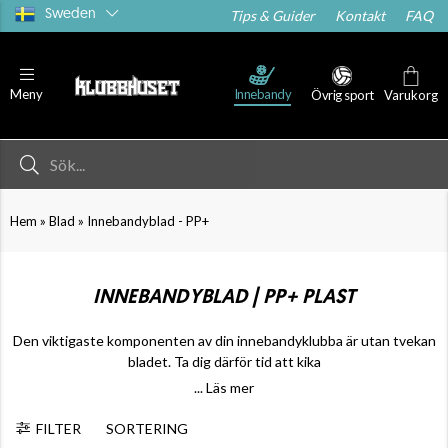
Sweden
Tips & Guider
Kontakt
FAQ
Innebandy
Meny
Övrig sport
Varukorg
»
»
Hem
Blad
Innebandyblad - PP+
INNEBANDYBLAD | PP+ PLAST
Den viktigaste komponenten av din innebandyklubba är utan tvekan
bladet. Ta dig därför tid att kika
... Läs mer
FILTER
SORTERING