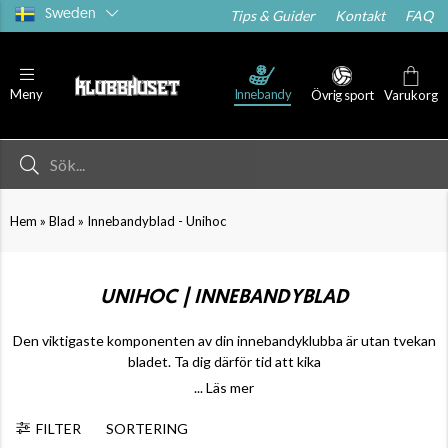
Sweden
Tips & Guider
Kontakt
FAQ
nnebandyblad - PP+
Innebandyblad - PE
Innebandybl
Innebandy
Meny
Övrig sport
Varukorg
»
»
Hem
Blad
Innebandyblad - Unihoc
UNIHOC | INNEBANDYBLAD
Den viktigaste komponenten av din innebandyklubba är utan tvekan
bladet. Ta dig därför tid att kika
... Läs mer
FILTER
SORTERING