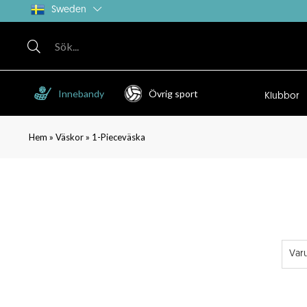
Sweden
Innebandy
Övrig sport
Klubbor
»
»
Hem
Väskor
1-Pieceväska
Var