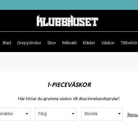
Blad
Grepplindor
Skor
Målvakt
Kläder
Väskor
Tillbehör
1-PIECEVÄSKOR
Här hittar du grymma väskor till dina innebandyprylar!
Rensa
umärke
Färg
Storlek