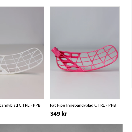
ebandyblad CTRL - PPB
Fat Pipe Innebandyblad CTRL - PPB
349 kr