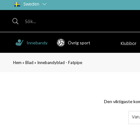
Sweden
Innebandy
Övrig sport
Klubbor
»
»
Hem
Blad
Innebandyblad - Fatpipe
Den viktigaste kom
Var