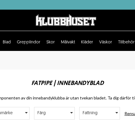
Blad
Grepplindor
Skor
Målvakt
Kläder
Väskor
Tillbehör
FATPIPE | INNEBANDYBLAD
ponenten av din innebandyklubba är utan tvekan bladet. Ta dig därför tid
Rensa
umärke
Färg
Fattning