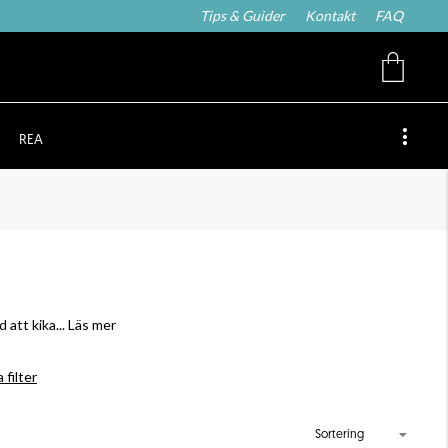
Tips & Guider
Kontakt
FAQ
REA
 att kika
... Läs mer
 filter
Sortering