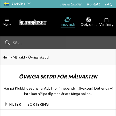
Sweden
Tips & Guider
Kontakt
FAQ
Innebandy
Meny
Övrig sport
Varukorg
»
»
Hem
Målvakt
Övriga skydd
ÖVRIGA SKYDD FÖR MÅLVAKTEN
Här på Klubbhuset har vi ALLT för innebandymålvakten! Det enda vi
inte kan hjälpa dig med är att fånga bollen..
FILTER
SORTERING