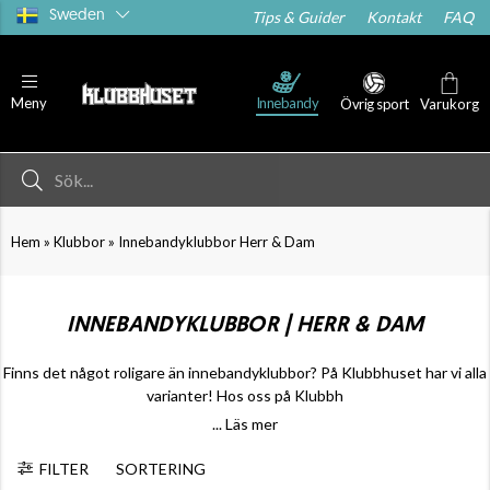
Sweden
Tips & Guider
Kontakt
FAQ
Innebandy
Meny
Övrig sport
Varukorg
»
»
Hem
Klubbor
Innebandyklubbor Herr & Dam
INNEBANDYKLUBBOR | HERR & DAM
Finns det något roligare än innebandyklubbor? På Klubbhuset har vi alla
varianter! Hos oss på Klubbh
... Läs mer
FILTER
SORTERING