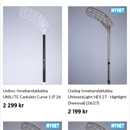
Unihoc Innebandyklubba
Oxdog Innebandyklubba
UNILITE Carbskin Curve 1.0º 26
UltimateLight HES 27 - Highlight
(Sweoval) (26/27)
2 299 kr
2 199 kr