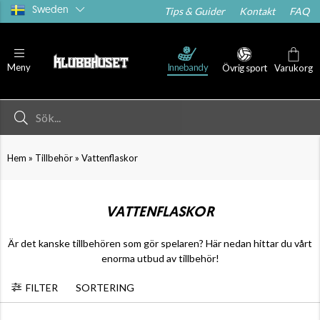
Sweden
Tips & Guider
Kontakt
FAQ
Innebandy
Meny
Övrig sport
Varukorg
»
»
Hem
Tillbehör
Vattenflaskor
VATTENFLASKOR
Är det kanske tillbehören som gör spelaren? Här nedan hittar du vårt
enorma utbud av tillbehör!
FILTER
SORTERING