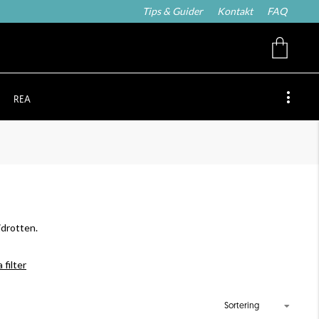
Tips & Guider
Kontakt
FAQ
REA
idrotten.
 filter
Sortering