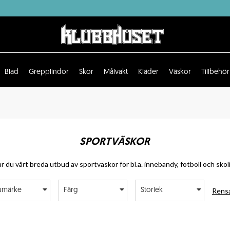
Blad
Grepplindor
Skor
Målvakt
Kläder
Väskor
Tillbehör
SPORTVÄSKOR
ar du vårt breda utbud av sportväskor för bl.a. innebandy, fotboll och skol
Rensa
umärke
Färg
Storlek