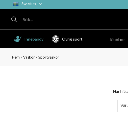
Sweden
Innebandy
Övrig sport
Klubbor
»
»
Hem
Väskor
Sportväskor
Här hitt
Var