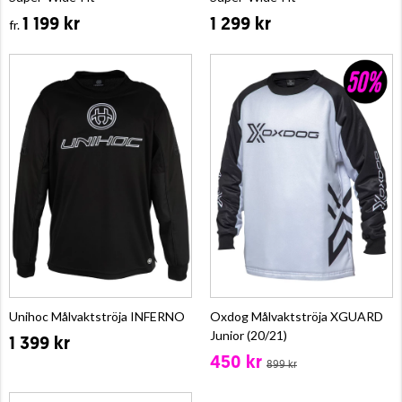
1 199 kr
1 299 kr
fr.
Unihoc Målvaktströja INFERNO
Oxdog Målvaktströja XGUARD
Junior (20/21)
1 399 kr
450 kr
899 kr