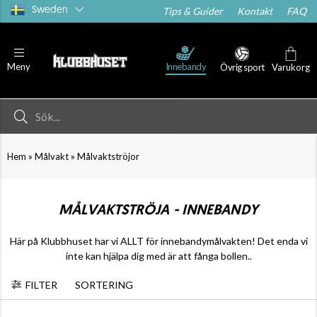
Sweden
Tips & Guider
Kontakt
FAQ
Innebandy
Meny
Övrig sport
Varukorg
»
»
Hem
Målvakt
Målvaktströjor
MÅLVAKTSTRÖJA - INNEBANDY
Här på Klubbhuset har vi ALLT för innebandymålvakten! Det enda vi
inte kan hjälpa dig med är att fånga bollen..
FILTER
SORTERING