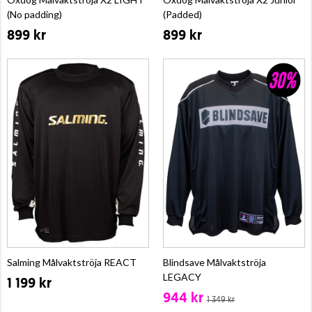
(No padding)
(Padded)
899 kr
899 kr
Salming Målvaktströja REACT
Blindsave Målvaktströja
LEGACY
1 199 kr
944 kr
1 349 kr