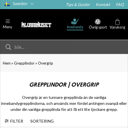
Sweden
Tips & Guider
Kontakt
FAQ
Innebandy
Meny
Övrig sport
Varukorg
»
»
Hem
Grepplindor
Overgrip
GREPPLINDOR | OVERGRIP
Overgrip är en tunnare grepplinda än de vanliga
innebandygrepplindorna, och används mer fördel antingen ovanpå eller
under din vanliga grepplinda för att få ett lite tjockare grepp.
FILTER
SORTERING