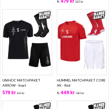
479 kr
fr.
507 kr
UNIHOC MATCHPAKET
HUMMEL MATCHPAKET CORE
ARROW - Svart
XK - Röd
579 kr
449 kr
fr.
617 kr
487 kr