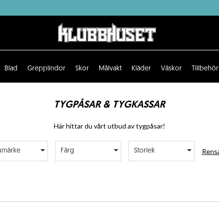
Blad
Grepplindor
Skor
Målvakt
Kläder
Väskor
Tillbehör
TYGPÅSAR & TYGKASSAR
Här hittar du vårt utbud av tygpåsar!
Rensa
umärke
Färg
Storlek