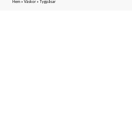
»
»
Hem
Väskor
Tygpåsar