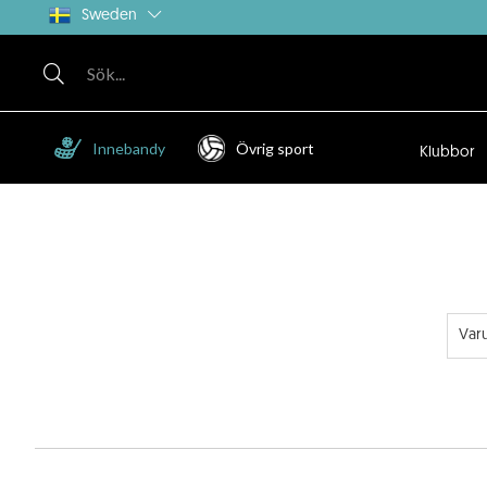
Sweden
Innebandy
Övrig sport
Klubbor
Var