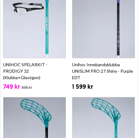
UNIHOC SPELARKIT -
Unihoc Innebandyklubba
PRODIGY 32
UNISLIM PRO 27 Shiny - Purple
(Klubba+Glasögon)
EDT
749 kr
1 599 kr
898 kr