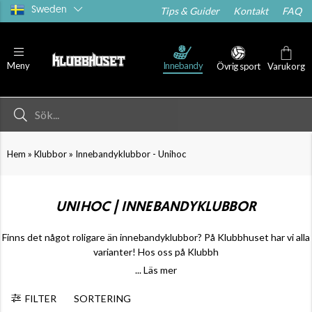
Sweden
Tips & Guider
Kontakt
FAQ
Innebandy
Meny
Övrig sport
Varukorg
»
»
Hem
Klubbor
Innebandyklubbor - Unihoc
UNIHOC | INNEBANDYKLUBBOR
Finns det något roligare än innebandyklubbor? På Klubbhuset har vi alla
varianter! Hos oss på Klubbh
... Läs mer
FILTER
SORTERING