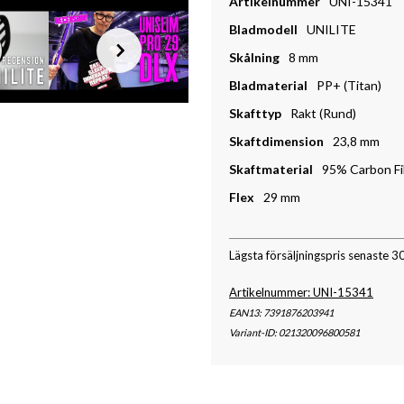
Artikelnummer
UNI-15341
Bladmodell
UNILITE
Skålning
8 mm
Bladmaterial
PP+ (Titan)
Skafttyp
Rakt (Rund)
Skaftdimension
23,8 mm
Skaftmaterial
95% Carbon Fi
Flex
29 mm
Lägsta försäljningspris senaste 3
Artikelnummer: UNI-15341
EAN13: 7391876203941
Variant-ID: 021320096800581