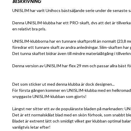
BESKRIVNING
UNISLIM har varit Unihocs bästsäljande serie under de senaste säs
Denna UNISLIM-klubba har ett PRO-skaft, dvs att det är tillverkat i
en relativt bra pris.
UNISLIM-klubborna har en tunnare skaftprofil än normalt (23,8 mm i
föredrar ett tunnare skaft av andra anledningar. Slim-skaften har
Det tunna skaftet bidrar även till mindre materialåtgång i tillverk
Denna version av UNISLIM har flex 29 mm och passar allra bäst fö
Det som sticker ut med denna klubba är dock designen...
För första gången kommer en UNISLIM-klubba med en helkromad fin
snyggaste UNISLIM-klubban som gjorts!
Längst ner sitter ett av de populäraste bladen på marknaden: UN
Det är ett normalskålat blad med en skön förhook, som snabbt b
Bladet är extremt lätt och smidigt vilket ger klubban optimal bala
vanligtvis letar efter!