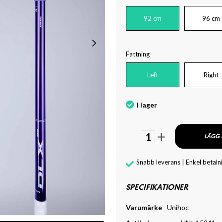
92 cm
96 cm
Fattning
Left
Right
I lager
1
LÄGG 
Snabb leverans | Enkel betaln
SPECIFIKATIONER
Varumärke
Unihoc