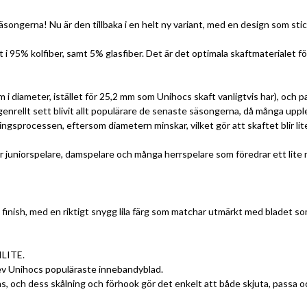
ongerna! Nu är den tillbaka i en helt ny variant, med en design som stic
 95% kolfiber, samt 5% glasfiber. Det är det optimala skaftmaterialet för d
 diameter, istället för 25,2 mm som Unihocs skaft vanligtvis har), och pa
 genrellt sett blivit allt populärare de senaste säsongerna, då många upp
ningsprocessen, eftersom diametern minskar, vilket gör att skaftet blir li
r juniorspelare, damspelare och många herrspelare som föredrar ett lite 
ish, med en riktigt snygg lila färg som matchar utmärkt med bladet som 
ILITE.
lev Unihocs populäraste innebandyblad.
ns, och dess skålning och förhook gör det enkelt att både skjuta, passa 