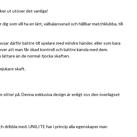
ker ut utöver det vanliga!
ig som vill ha en lätt, välbalanserad och hållbar matchklubba, till
ssar därför bättre till spelare med mindre händer, eller som bara
lever att man får ökad kontroll och bättre känsla med dem.
te lättare än de normal-tjocka skaften.
mjukare skaft.
sitter på. Denna exklusiva design är enligt oss den överlägset
och dribbla med. UNILITE har i princip alla egenskaper man