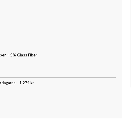
ber + 5% Glass Fiber
0 dagarna:
1 274 kr