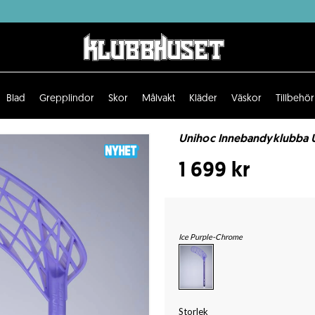
Blad
Grepplindor
Skor
Målvakt
Kläder
Väskor
Tillbehör
Unihoc Innebandyklubba U
1 699 kr
Ice Purple-Chrome
Storlek