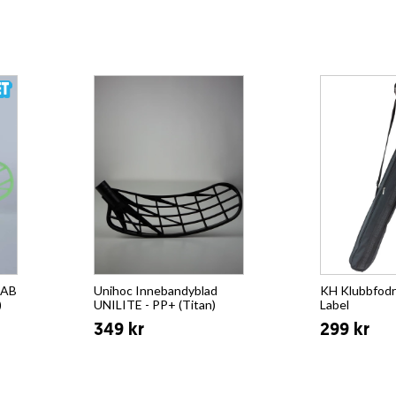
LAB
Unihoc Innebandyblad
KH Klubbfodra
)
UNILITE - PP+ (Titan)
Label
349 kr
299 kr