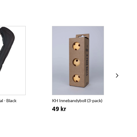
l - Black
KH Innebandyboll (3-pack)
Pro
Cla
49 kr
39