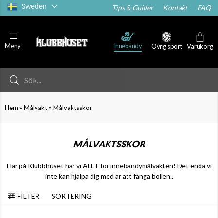
Sweden
Tips & Guider
Kontakt
FAQ
Innebandy
Meny
Övrig sport
Varukorg
»
»
Hem
Målvakt
Målvaktsskor
MÅLVAKTSSKOR
Här på Klubbhuset har vi ALLT för innebandymålvakten! Det enda vi
inte kan hjälpa dig med är att fånga bollen..
FILTER
SORTERING