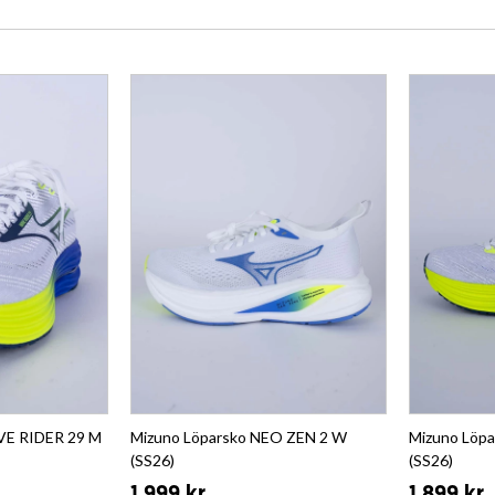
VE RIDER 29 M
Mizuno Löparsko NEO ZEN 2 W
Mizuno Löp
(SS26)
(SS26)