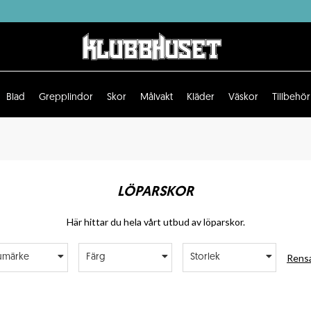
Blad
Grepplindor
Skor
Målvakt
Kläder
Väskor
Tillbehör
LÖPARSKOR
Här hittar du hela vårt utbud av löparskor.
Rensa
umärke
Färg
Storlek