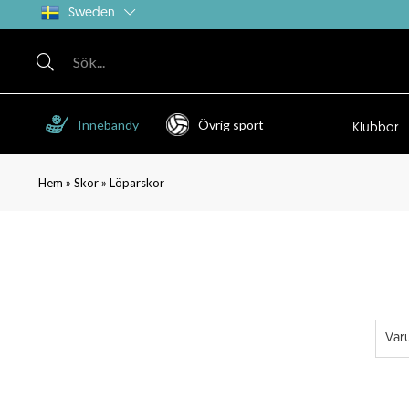
Sweden
Innebandy
Övrig sport
Klubbor
»
»
Hem
Skor
Löparskor
Var