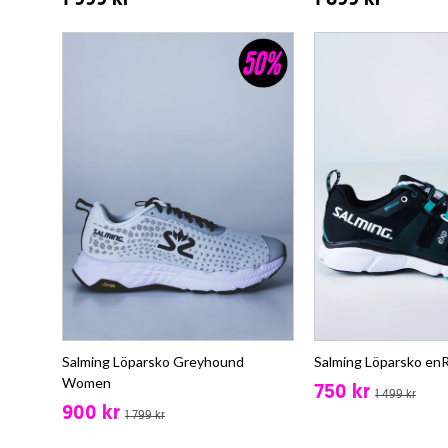
1 999 kr
1 899 kr
Salming Löparsko Greyhound
Salming Löparsko e
Women
750 kr
1 499 kr
900 kr
1 799 kr