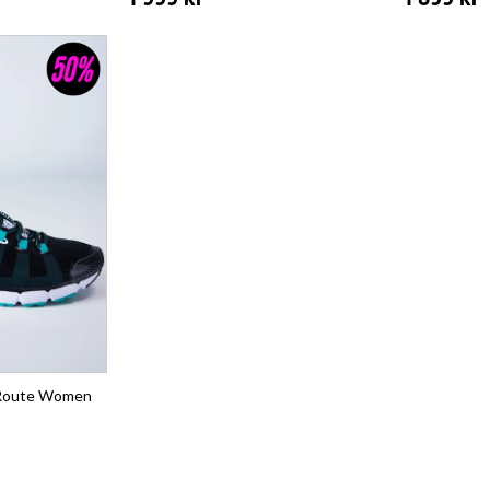
1 999 kr
1 899 kr
nRoute Women