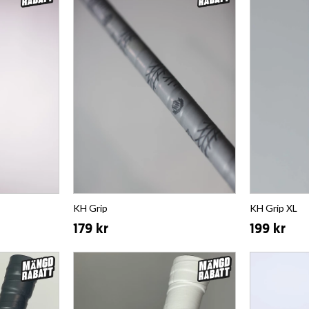
KH Grip
KH Grip XL
179 kr
199 kr