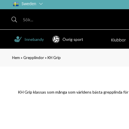
Sweden
Innebandy
Övrig sport
Klubbor
»
»
Hem
Grepplindor
KH Grip
KH Grip klassas som många som världens bästa grepplinda för inn