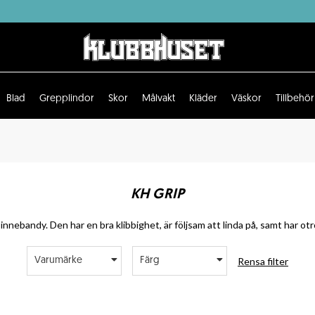
Blad
Grepplindor
Skor
Målvakt
Kläder
Väskor
Tillbehör
KH GRIP
ebandy. Den har en bra klibbighet, är följsam att linda på, samt har otro
Rensa filter
Varumärke
Färg