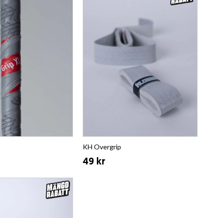
KH Overgrip
49 kr