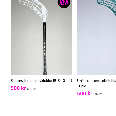
Salming Innebandyklubba RUSH 32 JR
Unihoc Innebandyklub
- Epic
500 kr
649 kr
500 kr
599 kr