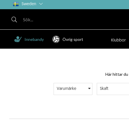
Sweden
Innebandy
Övrig sport
Klubbor
Här hittar du
Varumärke
Skaft