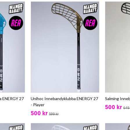
ba ENERGY 27
Unihoc Innebandyklubba ENERGY 27
Salming Inne
- Player
500 kr
649 
500 kr
599 kr