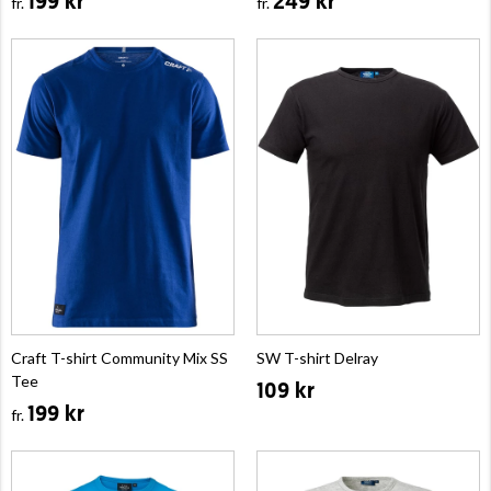
199 kr
249 kr
fr.
fr.
Craft T-shirt Community Mix SS
SW T-shirt Delray
Tee
109 kr
199 kr
fr.