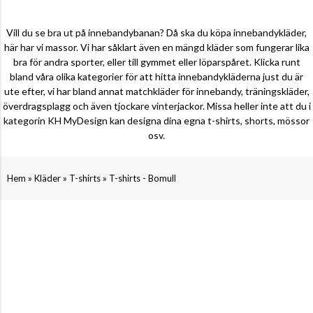
Vill du se bra ut på innebandybanan? Då ska du köpa innebandykläder,
här har vi massor. Vi har såklart även en mängd kläder som fungerar lika
bra för andra sporter, eller till gymmet eller löparspåret. Klicka runt
bland våra olika kategorier för att hitta innebandykläderna just du är
ute efter, vi har bland annat matchkläder för innebandy, träningskläder,
överdragsplagg och även tjockare vinterjackor. Missa heller inte att du i
kategorin KH MyDesign kan designa dina egna t-shirts, shorts, mössor
osv.
»
»
»
Hem
Kläder
T-shirts
T-shirts - Bomull