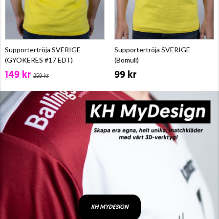
Supportertröja SVERIGE
Supportertröja SVERIGE
(GYÖKERES #17 EDT)
(Bomull)
149 kr
99 kr
259 kr
KH MYDESIGN