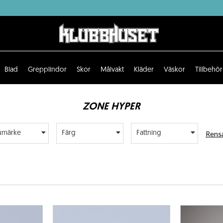
Blad
Grepplindor
Skor
Målvakt
Kläder
Väskor
Tillbehör
ZONE HYPER
Rensa
umärke
Färg
Fattning