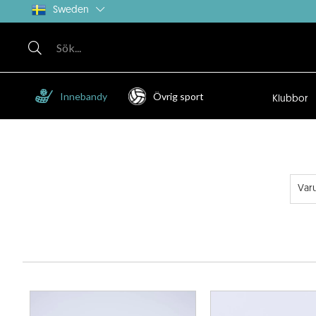
Sweden
Innebandy
Övrig sport
Klubbor
Var