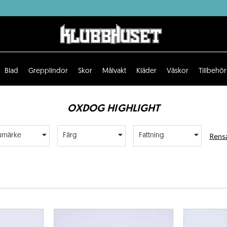
Blad
Grepplindor
Skor
Målvakt
Kläder
Väskor
Tillbehör
OXDOG HIGHLIGHT
Rensa
umärke
Färg
Fattning