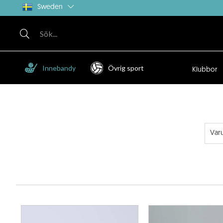
Sweden
Innebandy
Övrig sport
Klubbor
Var