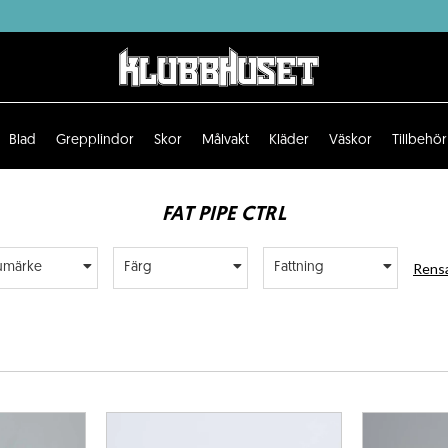
Blad
Grepplindor
Skor
Målvakt
Kläder
Väskor
Tillbehör
FAT PIPE CTRL
Rensa
umärke
Färg
Fattning