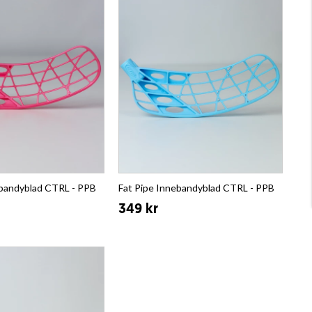
ebandyblad CTRL - PPB
Fat Pipe Innebandyblad CTRL - PPB
349 kr