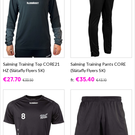
Salming Training Top CORE21
Salming Training Pants CORE
HZ (Slätafly Flyers SK)
(Slätafly Flyers SK)
€27.70
€35.40
fr.
€33.50
€43.10