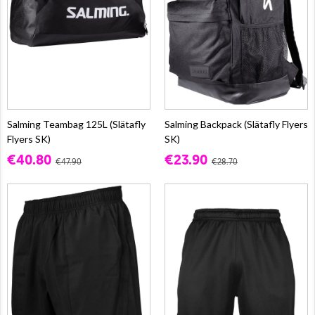
Salming Teambag 125L (Slätafly
Salming Backpack (Slätafly Flyers
Flyers SK)
SK)
€40.80
€23.90
€47.90
€28.70