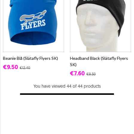
Beanie Blå (Slätafly Flyers SK)
Headband Black (Slätafly Flyers
SK)
€9.50
€12.40
€7.60
€9.50
You have viewed 44 of 44 products