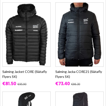
Salming Jacket CORE (Slätafly
Salming Jacka CORE21 (Slätafly
Flyers SK)
Flyers SK)
€81.50
€73.40
€95.90
€86.30