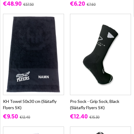
€48.90
€6.20
€57.50
€7.60
KH Towel 50x30 cm (Slätafly
Pro Sock - Grip Sock, Black
Flyers SK)
(Slätafly Flyers SK)
€9.50
€12.40
€12.40
€15.30