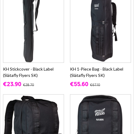
KH Stickcover - Black Label
KH 1-Piece Bag - Black Label
(Slätafly Flyers SK)
(Slätafly Flyers SK)
€23.90
€55.60
€28.70
€67.10