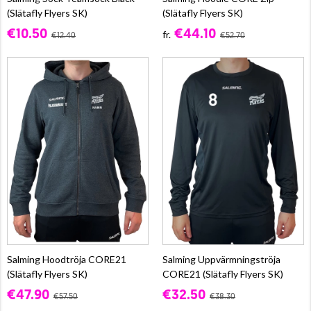
(Slätafly Flyers SK)
(Slätafly Flyers SK)
€10.50
€44.10
fr.
€12.40
€52.70
Salming Hoodtröja CORE21
Salming Uppvärmningströja
(Slätafly Flyers SK)
CORE21 (Slätafly Flyers SK)
€47.90
€32.50
€57.50
€38.30