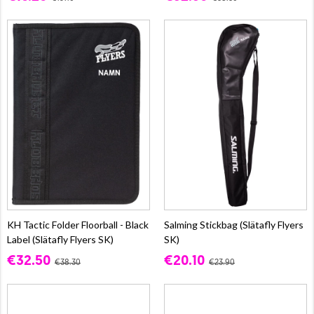
KH Tactic Folder Floorball - Black
Salming Stickbag (Slätafly Flyers
Label (Slätafly Flyers SK)
SK)
€32.50
€20.10
€38.30
€23.90