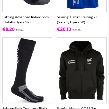
Salming Advanced Indoor Sock
Salming T-shirt Training 2.0
(Slätafly Flyers SK)
(Slätafly Flyers SK)
€8.20
€20.10
€9.50
€23.90
Salming Sock Teamsock Black
Salming Hoodie CORE Zip