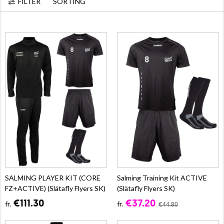
FILTER
SORTING
SALMING PLAYER KIT (CORE
Salming Training Kit ACTIVE
FZ+ACTIVE) (Slätafly Flyers SK)
(Slätafly Flyers SK)
€111.30
€37.20
fr.
fr.
€44.80