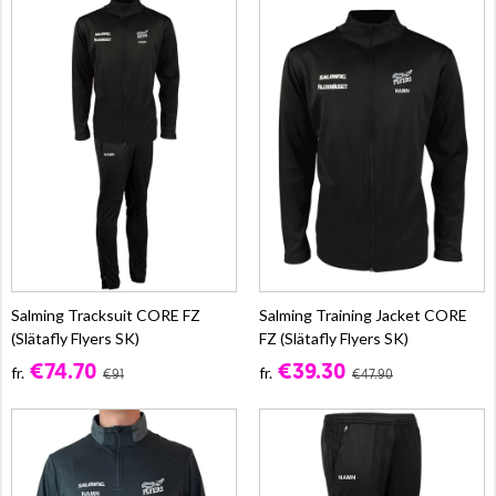
Salming Tracksuit CORE FZ
Salming Training Jacket CORE
(Slätafly Flyers SK)
FZ (Slätafly Flyers SK)
€74.70
€39.30
fr.
fr.
€91
€47.90