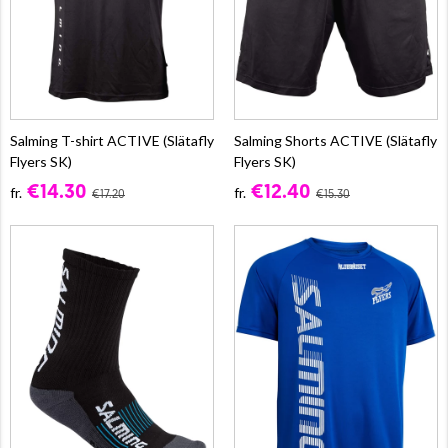
Salming T-shirt ACTIVE (Slätafly
Salming Shorts ACTIVE (Slätafly
Flyers SK)
Flyers SK)
€14.30
€12.40
fr.
fr.
€17.20
€15.30