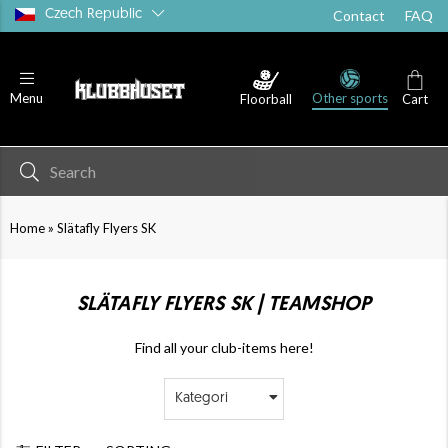
Czech Republic
Contact
FAQ
Other sports
Menu
Floorball
Cart
»
Home
Slätafly Flyers SK
SLÄTAFLY FLYERS SK | TEAMSHOP
Find all your club-items here!
Kategori