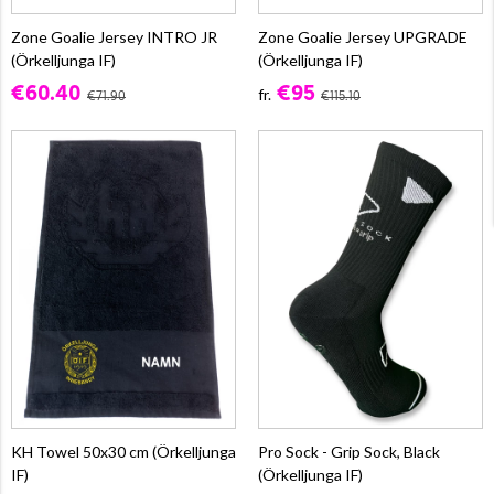
Zone Goalie Jersey INTRO JR
Zone Goalie Jersey UPGRADE
(Örkelljunga IF)
(Örkelljunga IF)
€60.40
€95
fr.
€71.90
€115.10
KH Towel 50x30 cm (Örkelljunga
Pro Sock - Grip Sock, Black
IF)
(Örkelljunga IF)