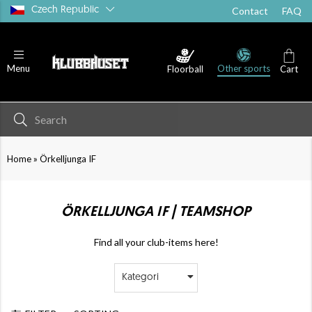
Czech Republic
Contact
FAQ
Other sports
Menu
Floorball
Cart
»
Home
Örkelljunga IF
ÖRKELLJUNGA IF | TEAMSHOP
Find all your club-items here!
Kategori