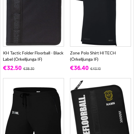
KH Tactic Folder Floorball - Black
Zone Polo Shirt HITECH
Label (Örkelljunga IF)
(Örkelljunga IF)
€32.50
€36.40
€38.30
€43.10