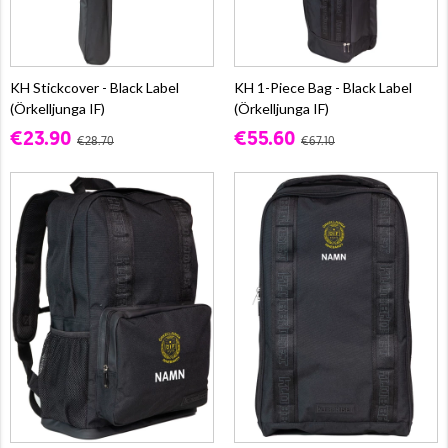
KH Stickcover - Black Label
KH 1-Piece Bag - Black Label
(Örkelljunga IF)
(Örkelljunga IF)
€23.90
€55.60
€28.70
€67.10