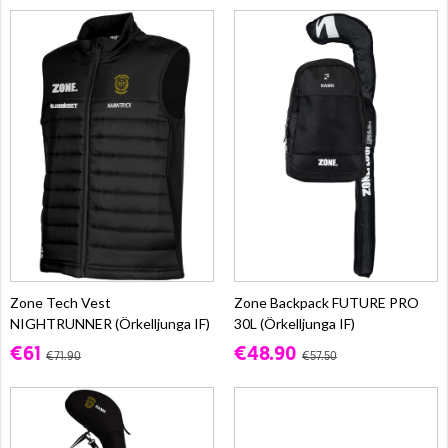
Zone Tech Vest
Zone Backpack FUTURE PRO
NIGHTRUNNER (Örkelljunga IF)
30L (Örkelljunga IF)
€61
€48.90
€71.90
€57.50