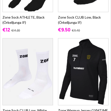
Zone Sock ATHLETE, Black
Zone Sock CLUB Low, Black
(Örkelljunga IF)
(Örkelljunga IF)
€12
€9.50
€14.30
€11.40
Zone Sock CLUB Low, White
Zone Warmup Jersey GYMTIME