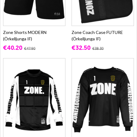
Zone Shorts MODERN
Zone Coach Case FUTURE
(Örkelljunga IF)
(Örkelljunga IF)
€40.20
€32.50
€47.90
€38.30