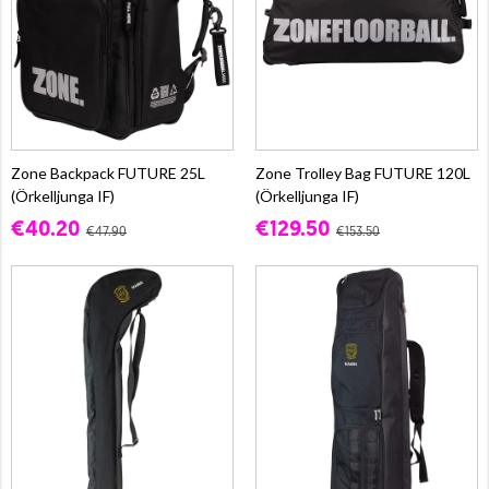
Zone Backpack FUTURE 25L
Zone Trolley Bag FUTURE 120L
(Örkelljunga IF)
(Örkelljunga IF)
€40.20
€129.50
€47.90
€153.50