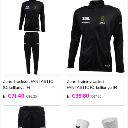
Zone Tracksuit FANTASTIC
Zone Training Jacket
(Örkelljunga IF)
FANTASTIC (Örkelljunga IF)
€71.40
€39.80
fr.
fr.
€86.20
€47.90