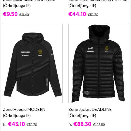
(Örkelljunga IF)
(Örkelljunga IF)
€9.50
€44.10
€11.40
€52.70
Zone Hoodie MODERN
Zone Jacket DEADLINE
(Örkelljunga IF)
(Örkelljunga IF)
€43.10
€86.30
fr.
fr.
€52.70
€105.50