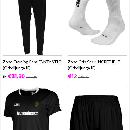
Zone Training Pant FANTASTIC
Zone Grip Sock INCREDIBLE
(Örkelljunga IF)
(Örkelljunga IF)
€31.60
€12
fr.
€38.30
€14.30