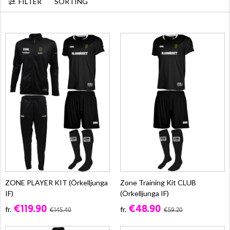
FILTER
SORTING
ZONE PLAYER KIT (Örkelljunga
Zone Training Kit CLUB
IF)
(Örkelljunga IF)
€119.90
€48.90
fr.
fr.
€145.40
€59.20