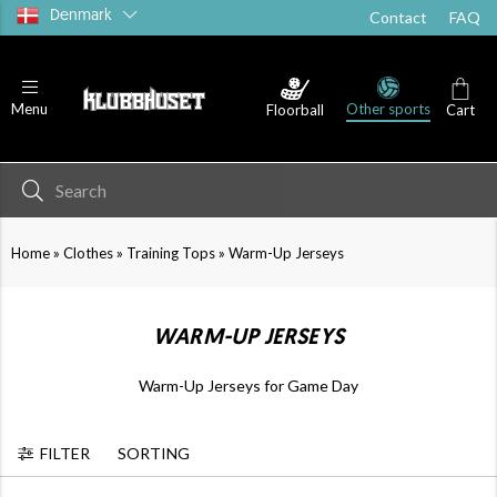
Denmark
Contact
FAQ
Other sports
Menu
Floorball
Cart
Bottoms
Socks
Cust
»
»
»
Home
Clothes
Training Tops
Warm-Up Jerseys
WARM-UP JERSEYS
Warm-Up Jerseys for Game Day
FILTER
SORTING