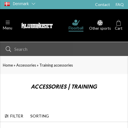
Denmark
Contact
FAQ
Floorball
Menu
Other sports
Cart
»
»
Home
Accessories
Training accessories
ACCESSORIES | TRAINING
FILTER
SORTING