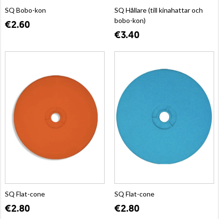
SQ Bobo-kon
SQ Hållare (till kinahattar och
bobo-kon)
€2.60
€3.40
SQ Flat-cone
SQ Flat-cone
€2.80
€2.80