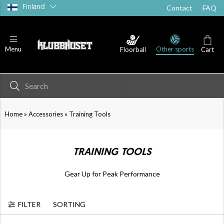
Finland
Contact
FAQ
Other sports
Menu
Floorball
Cart
Medical Supplies
Water Bottles
»
»
Home
Accessories
Training Tools
TRAINING TOOLS
Gear Up for Peak Performance
FILTER
SORTING