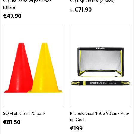
SQ Flat-cone 24 pack med
SQ Pop-Up Mål (2-pack)
hållare
€71.90
fr.
€47.90
SQ High Cone 20-pack
BazookaGoal 150 x 90 cm - Pop-
up Goal
€81.50
€199