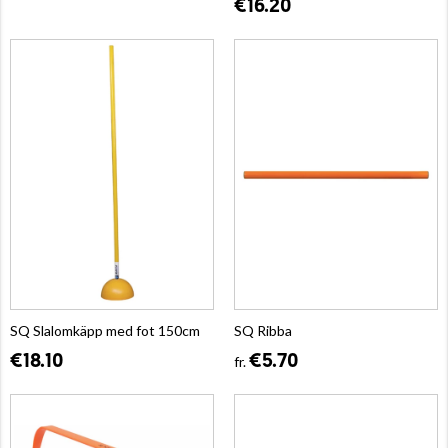
€16.20
SQ Slalomkäpp med fot 150cm
SQ Ribba
€18.10
€5.70
fr.