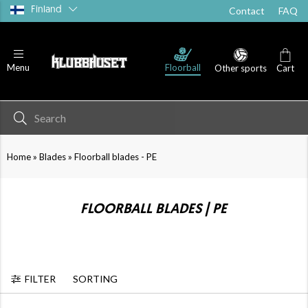
Finland
Contact
FAQ
Floorball
Menu
Other sports
Cart
»
»
Home
Blades
Floorball blades - PE
FLOORBALL BLADES | PE
FILTER
SORTING