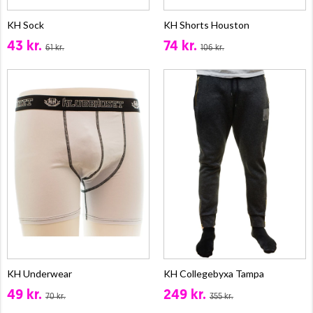
KH Sock
KH Shorts Houston
43 kr.
74 kr.
61 kr.
106 kr.
KH Underwear
KH Collegebyxa Tampa
49 kr.
249 kr.
70 kr.
355 kr.