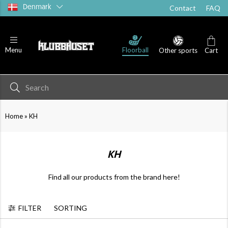
Denmark
Contact
FAQ
Floorball
Menu
Other sports
Cart
»
Home
KH
KH
Find all our products from the brand here!
FILTER
SORTING