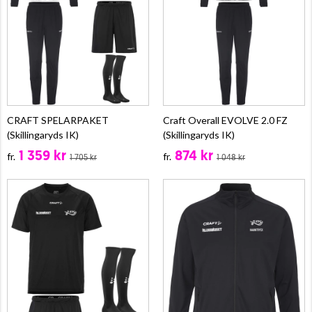
CRAFT SPELARPAKET
Craft Overall EVOLVE 2.0 FZ
(Skillingaryds IK)
(Skillingaryds IK)
1 359 kr
874 kr
fr.
fr.
1 705 kr
1 048 kr