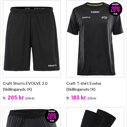
Craft Shorts EVOLVE 2.0
Craft T-shirt Evolve
(Skillingaryds IK)
(Skillingaryds IK)
205 kr
183 kr
fr.
fr.
249 kr
279 kr