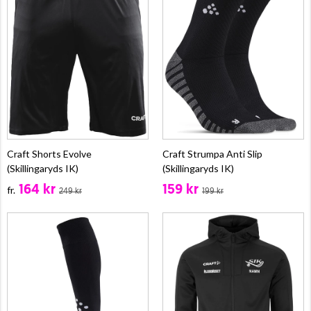
Craft Shorts Evolve
Craft Strumpa Anti Slip
(Skillingaryds IK)
(Skillingaryds IK)
164 kr
159 kr
fr.
249 kr
199 kr