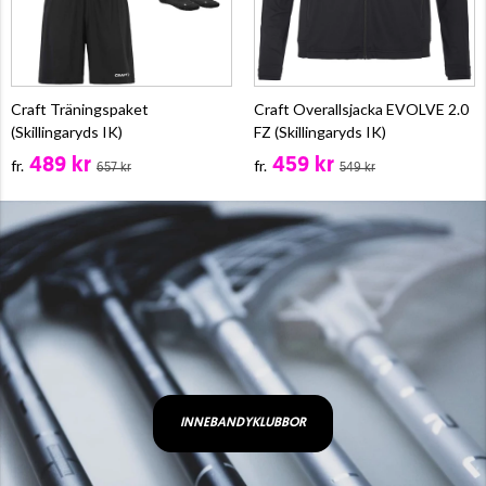
Craft Träningspaket
Craft Overallsjacka EVOLVE 2.0
(Skillingaryds IK)
FZ (Skillingaryds IK)
489 kr
459 kr
fr.
fr.
657 kr
549 kr
INNEBANDYKLUBBOR