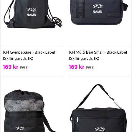
KH Gympapåse - Black Label
KH Multi Bag Small - Black Label
(Skillingaryds IK)
(Skillingaryds IK)
169 kr
169 kr
199 kr
199 kr