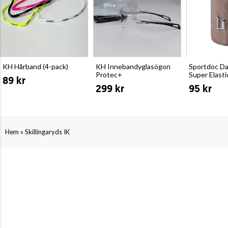
KH Hårband (4-pack)
KH Innebandyglasögon
Sportdoc D
Protec+
Super Elast
89 kr
299 kr
95 kr
»
Hem
Skillingaryds IK