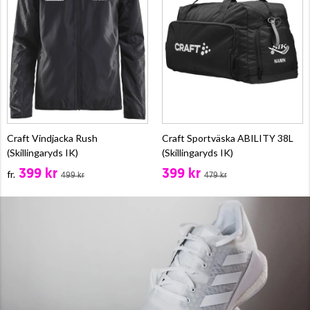
Craft Vindjacka Rush
Craft Sportväska ABILITY 38L
(Skillingaryds IK)
(Skillingaryds IK)
399 kr
399 kr
fr.
499 kr
479 kr