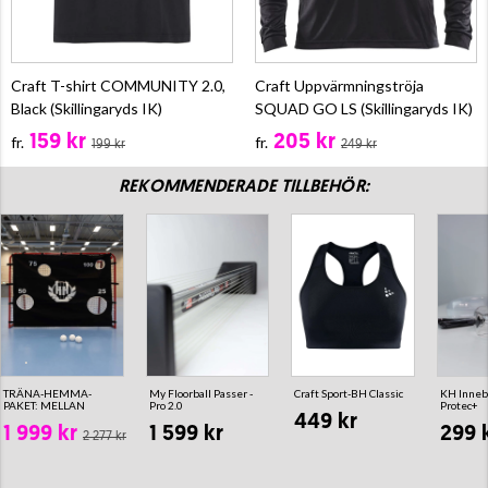
Craft T-shirt COMMUNITY 2.0,
Craft Uppvärmningströja
Black (Skillingaryds IK)
SQUAD GO LS (Skillingaryds IK)
159 kr
205 kr
fr.
fr.
199 kr
249 kr
REKOMMENDERADE TILLBEHÖR:
TRÄNA-HEMMA-
My Floorball Passer -
Craft Sport-BH Classic
KH Inneb
PAKET: MELLAN
Pro 2.0
Protec+
449 kr
1 999 kr
1 599 kr
299 
2 277 kr