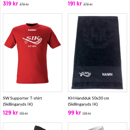
319 kr
191 kr
379 kr
379 kr
SW Supporter T-shirt
KH Handduk 50x30 cm
(Skillingaryds IK)
(Skillingaryds IK)
129 kr
99 kr
155 kr
129 kr