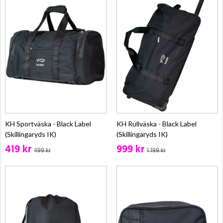
KH Sportväska - Black Label
KH Rullväska - Black Label
(Skillingaryds IK)
(Skillingaryds IK)
419 kr
999 kr
499 kr
1 199 kr