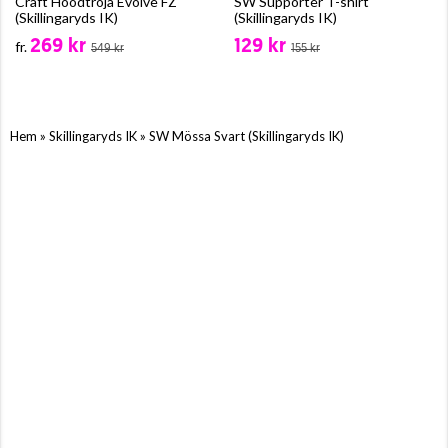
Craft Hoodtröja Evolve FZ
SW Supporter T-shirt
(Skillingaryds IK)
(Skillingaryds IK)
269 kr
129 kr
fr.
549 kr
155 kr
»
»
Hem
Skillingaryds IK
SW Mössa Svart (Skillingaryds IK)