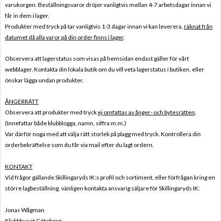
varukorgen. Beställningsvaror dröjer vanligtvis mellan 4-7 arbetsdagar innan vi
får in dem i lager.
Produkter med tryck på tar vanligtvis 1-3 dagar innan vi kan leverera,
räknat från
datumet då alla varor på din order finns i lager
.
Observera att lagerstatus som visas på hemsidan endast gäller för vårt
webblager. Kontakta din lokala butik om du vill veta lagerstatus i butiken, eller
önskar lägga undan produkter.
ÅNGERRÄTT
Observera att produkter med tryck
ej omfattas av ånger- och bytesrätten
.
(Innefattar både klubblogga, namn, siffra m.m.)
Var därför noga med att välja rätt storlek på plagg med tryck. Kontrollera din
orderbekräftelse som du får via mail efter du lagt ordern.
KONTAKT
Vid frågor gällande Skillingaryds IK:s profil och sortiment, eller förfrågan kring en
större lagbeställning, vänligen kontakta ansvarig säljare för Skillingaryds IK:
Jonas Wågman
Klubbhuset Göteborg