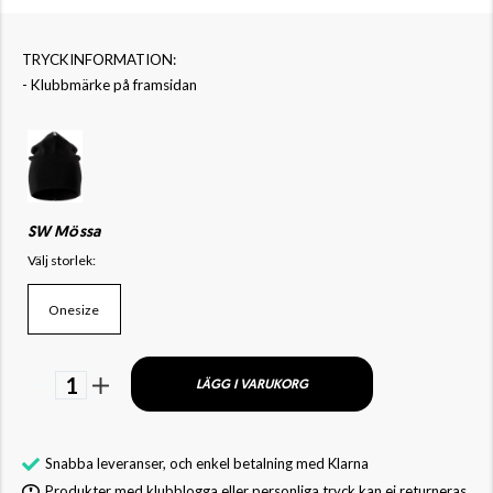
TRYCKINFORMATION:
- Klubbmärke på framsidan
SW Mössa
Välj storlek:
Onesize
1
LÄGG I VARUKORG
Snabba leveranser, och enkel betalning med Klarna
Produkter med klubblogga eller personliga tryck kan ej returneras.