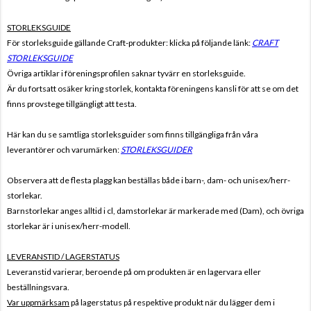
STORLEKSGUIDE
För storleksguide gällande Craft-produkter: klicka på följande länk:
CRAFT
STORLEKSGUIDE
Övriga artiklar i föreningsprofilen saknar tyvärr en storleksguide.
Är du fortsatt osäker kring storlek, kontakta föreningens kansli för att se om det
finns provstege tillgängligt att testa.
Här kan du se samtliga storleksguider som finns tillgängliga från våra
leverantörer och varumärken:
STORLEKSGUIDER
Observera att de flesta plagg kan beställas både i barn-, dam- och unisex/herr-
storlekar.
Barnstorlekar anges alltid i cl, damstorlekar är markerade med (Dam), och övriga
storlekar är i unisex/herr-modell.
LEVERANSTID / LAGERSTATUS
Leveranstid varierar, beroende på om produkten är en lagervara eller
beställningsvara.
Var uppmärksam
på lagerstatus på respektive produkt när du lägger dem i