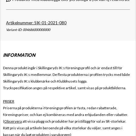
Artikelnummer: SIK-01-2021-080
Variant-ID: 004686000000000
INFORMATION
Denna produkt ingår i Skillingaryds IK
:s föreningsprofil och är endast till för
Skillingaryds IK
:s medlemmar. De flesta produkterna i profilen trycks med både
Skillingaryds IK
:s klubbmärke och Klubbhusets logga.
Tryckspecifikation anges på respektive artikel, samt visas på produktbilderna.
PRISER
Priserna på produkterna i föreningsprofilen är fasta, redan rabatterade,
föreningspriser, och kan ej kombineras med andra erbjudanden eller rabatter.
(
Observera
att vissa plagg och produkter har pristillägg för val av SR-storlekar.
Rätt pris visas på artikeln beroende på vilka storlekar du väljer, samt anges i
kassan när du lagt produkten i varukorgen)