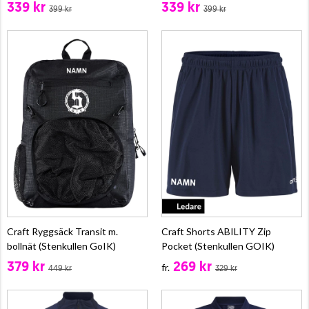
339 kr
339 kr
399 kr
399 kr
Craft Ryggsäck Transit m.
Craft Shorts ABILITY Zip
bollnät (Stenkullen GoIK)
Pocket (Stenkullen GOIK)
379 kr
269 kr
fr.
449 kr
329 kr