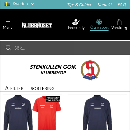
Sweden
Tips & Guider
Kontakt
FAQ
Övrig sport
Meny
Innebandy
Varukorg
STENKULLEN GOIK
KLUBBSHOP
FILTER
SORTERING