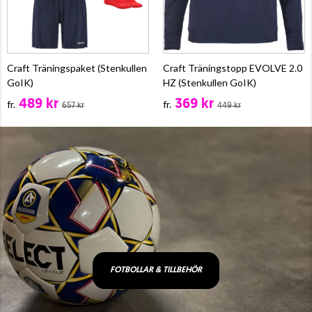
Craft Träningspaket (Stenkullen
Craft Träningstopp EVOLVE 2.0
GoIK)
HZ (Stenkullen GoIK)
489 kr
369 kr
fr.
fr.
657 kr
449 kr
FOTBOLLAR & TILLBEHÖR