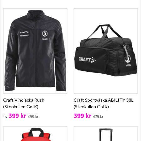
Craft Vindjacka Rush
Craft Sportväska ABILITY 38L
(Stenkullen GoIK)
(Stenkullen GoIK)
399 kr
399 kr
fr.
499 kr
479 kr