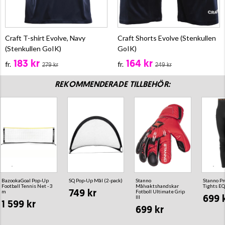
Craft T-shirt Evolve, Navy
Craft Shorts Evolve (Stenkullen
(Stenkullen GoIK)
GoIK)
183 kr
164 kr
fr.
fr.
279 kr
249 kr
REKOMMENDERADE TILLBEHÖR:
BazookaGoal Pop-Up
SQ Pop-Up Mål (2-pack)
Stanno
Stanno Pr
Football Tennis Net - 3
Målvaktshandskar
Tights E
m
Fotboll Ultimate Grip
749 kr
III
699 
1 599 kr
699 kr