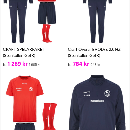
CRAFT SPELARPAKET
Craft Overall EVOLVE 2.0 HZ
(Stenkullen GoIK)
(Stenkullen GoIK)
1 269 kr
784 kr
fr.
fr.
1 605 kr
948 kr