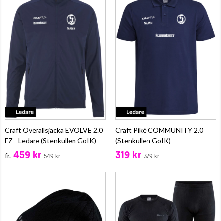
Craft Overallsjacka EVOLVE 2.0
Craft Piké COMMUNITY 2.0
FZ - Ledare (Stenkullen GoIK)
(Stenkullen GoIK)
459 kr
319 kr
fr.
549 kr
379 kr