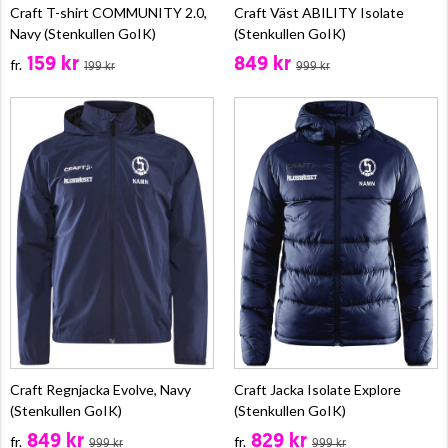
Craft T-shirt COMMUNITY 2.0,
Craft Väst ABILITY Isolate
Navy (Stenkullen GoIK)
(Stenkullen GoIK)
159 kr
849 kr
fr.
199 kr
999 kr
Craft Regnjacka Evolve, Navy
Craft Jacka Isolate Explore
(Stenkullen GoIK)
(Stenkullen GoIK)
849 kr
829 kr
fr.
fr.
999 kr
999 kr