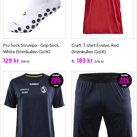
Pro Sock Strumpa - Grip Sock,
Craft T-shirt Evolve, Red
White (Stenkullen GoIK)
(Stenkullen GoIK)
129 kr
183 kr
fr.
159 kr
279 kr