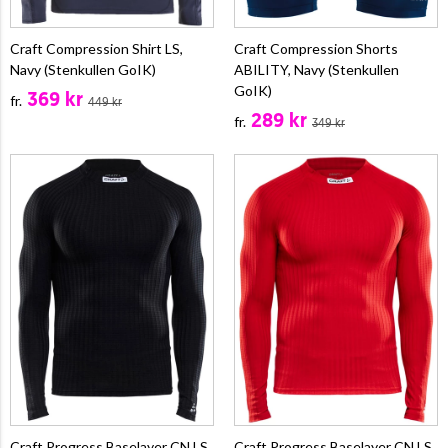
Craft Compression Shirt LS,
Craft Compression Shorts
Navy (Stenkullen GoIK)
ABILITY, Navy (Stenkullen
GoIK)
369 kr
fr.
449 kr
289 kr
fr.
349 kr
Craft Progress Baselayer CN LS,
Craft Progress Baselayer CN LS,