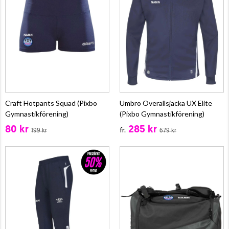
Craft Hotpants Squad (Pixbo
Umbro Overallsjacka UX Elite
Gymnastikförening)
(Pixbo Gymnastikförening)
80 kr
285 kr
fr.
199 kr
679 kr