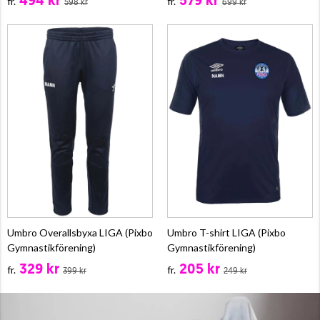
494 kr
579 kr
fr.
fr.
598 kr
699 kr
Umbro Overallsbyxa LIGA (Pixbo
Umbro T-shirt LIGA (Pixbo
Gymnastikförening)
Gymnastikförening)
329 kr
205 kr
fr.
fr.
399 kr
249 kr