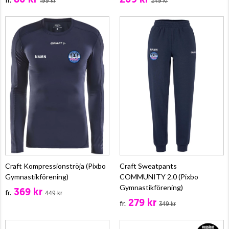
80 kr
209 kr
199 kr
249 kr
Craft Kompressionströja (Pixbo
Craft Sweatpants
Gymnastikförening)
COMMUNITY 2.0 (Pixbo
Gymnastikförening)
369 kr
fr.
449 kr
279 kr
fr.
349 kr