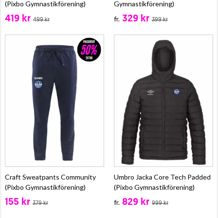
(Pixbo Gymnastikförening)
Gymnastikförening)
419 kr
329 kr
fr.
499 kr
399 kr
Craft Sweatpants Community
Umbro Jacka Core Tech Padded
(Pixbo Gymnastikförening)
(Pixbo Gymnastikförening)
155 kr
829 kr
fr.
379 kr
999 kr