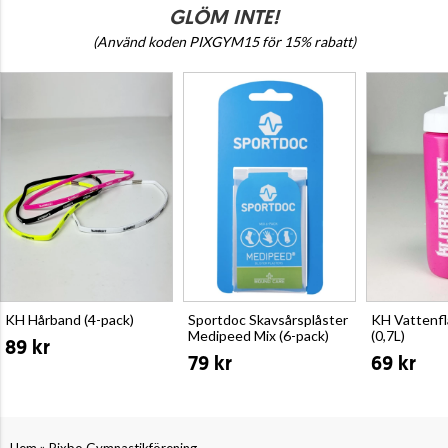
GLÖM INTE!
(Använd koden PIXGYM15 för 15% rabatt)
KH Hårband (4-pack)
Sportdoc Skavsårsplåster
KH Vattenf
Medipeed Mix (6-pack)
(0,7L)
89 kr
79 kr
69 kr
»