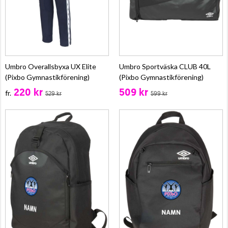
Umbro Overallsbyxa UX Elite
Umbro Sportväska CLUB 40L
(Pixbo Gymnastikförening)
(Pixbo Gymnastikförening)
220 kr
509 kr
fr.
529 kr
599 kr