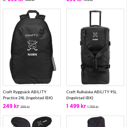
499 kr
479 kr
Craft Ryggsäck ABILITY
Craft Rullväska ABILITY 95L
Practice 24L (Ingelstad IBK)
(Ingelstad IBK)
249 kr
1 499 kr
299 kr
1 799 kr