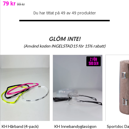
79 kr
99 kr
Du har tittat på 49 av 49 produkter
GLÖM INTE!
(Använd koden INGELSTAD15 för 15% rabatt)
KH Hårband (4-pack)
KH Innebandyglasögon
Sportdoc D