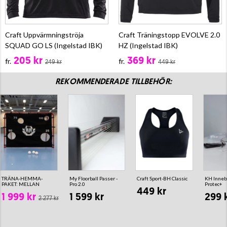
Craft Uppvärmningströja
Craft Träningstopp EVOLVE 2.0
SQUAD GO LS (Ingelstad IBK)
HZ (Ingelstad IBK)
205 kr
369 kr
fr.
fr.
249 kr
449 kr
REKOMMENDERADE TILLBEHÖR:
TRÄNA-HEMMA-
My Floorball Passer -
Craft Sport-BH Classic
KH Inneb
PAKET: MELLAN
Pro 2.0
Protec+
449 kr
1 999 kr
1 599 kr
299 
2 277 kr