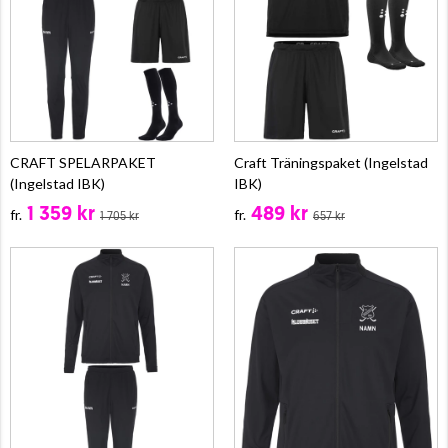
CRAFT SPELARPAKET
Craft Träningspaket (Ingelstad
(Ingelstad IBK)
IBK)
1 359 kr
489 kr
fr.
fr.
1 705 kr
657 kr