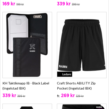
169 kr
339 kr
199 kr
399 kr
KH Taktikmapp IB - Black Label
Craft Shorts ABILITY Zip
(Ingelstad IBK)
Pocket (Ingelstad IBK)
339 kr
269 kr
fr.
399 kr
329 kr