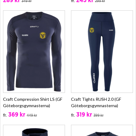
289 kr
245 kr
fr.
349 kr
299 kr
Craft Compression Shirt LS (GF
Craft Tights RUSH 2.0 (GF
Göteborgsgymnasterna)
Göteborgsgymnasterna)
369 kr
319 kr
fr.
fr.
449 kr
399 kr