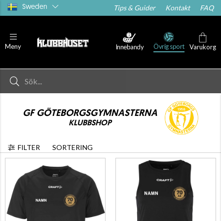
Sweden
Tips & Guider
Kontakt
FAQ
Övrig sport
Meny
Innebandy
Varukorg
GF GÖTEBORGSGYMNASTERNA
KLUBBSHOP
FILTER
SORTERING