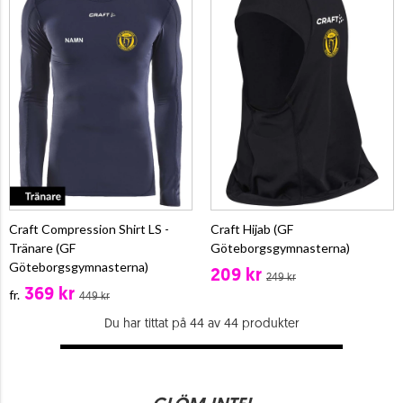
Craft Compression Shirt LS -
Craft Hijab (GF
Tränare (GF
Göteborgsgymnasterna)
Göteborgsgymnasterna)
209 kr
249 kr
369 kr
fr.
449 kr
Du har tittat på 44 av 44 produkter