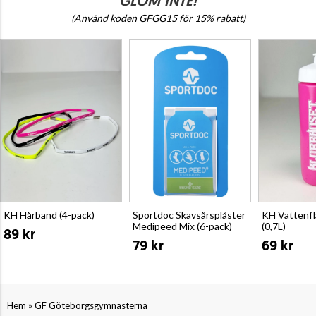
GLÖM INTE!
(Använd koden GFGG15 för 15% rabatt)
KH Hårband (4-pack)
Sportdoc Skavsårsplåster
KH Vattenf
Medipeed Mix (6-pack)
(0,7L)
89 kr
79 kr
69 kr
»
Hem
GF Göteborgsgymnasterna