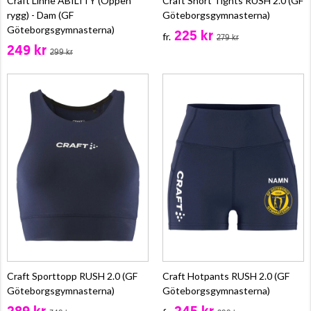
Craft Linne ABILITY (Öppen
Craft Short Tights RUSH 2.0 (GF
rygg) - Dam (GF
Göteborgsgymnasterna)
Göteborgsgymnasterna)
225 kr
fr.
279 kr
249 kr
299 kr
Craft Sporttopp RUSH 2.0 (GF
Craft Hotpants RUSH 2.0 (GF
Göteborgsgymnasterna)
Göteborgsgymnasterna)