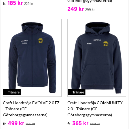
Göteborgsgymnasterna)
185 kr
fr.
229 kr
249 kr
299 kr
Craft Hoodtröja EVOLVE 2.0 FZ
Craft Hoodtröja COMMUNITY
- Tränare (GF
2.0 - Tränare (GF
Göteborgsgymnasterna)
Göteborgsgymnasterna)
499 kr
365 kr
fr.
fr.
599 kr
449 kr