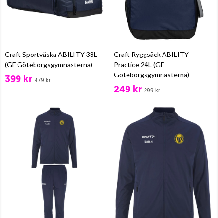
Craft Sportväska ABILITY 38L
Craft Ryggsäck ABILITY
(GF Göteborgsgymnasterna)
Practice 24L (GF
Göteborgsgymnasterna)
399 kr
479 kr
249 kr
299 kr