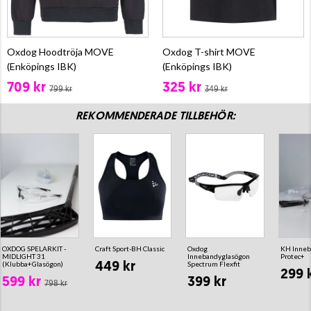
Oxdog Hoodtröja MOVE
Oxdog T-shirt MOVE
(Enköpings IBK)
(Enköpings IBK)
709 kr
325 kr
799 kr
349 kr
REKOMMENDERADE TILLBEHÖR:
OXDOG SPELARKIT -
Craft Sport-BH Classic
Oxdog
KH Inneb
MIDLIGHT 31
Innebandyglasögon
Protec+
(Klubba+Glasögon)
Spectrum Flexfit
449 kr
299 
599 kr
399 kr
798 kr