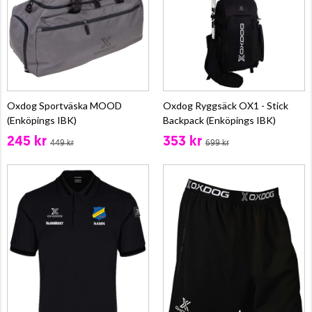
Oxdog Sportväska MOOD
Oxdog Ryggsäck OX1 - Stick
(Enköpings IBK)
Backpack (Enköpings IBK)
245 kr
353 kr
449 kr
699 kr