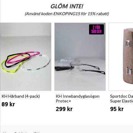
GLÖM INTE!
(Använd koden ENKOPING15 för 15% rabatt)
KH Hårband (4-pack)
KH Innebandyglasögon
Sportdoc D
Protec+
Super Elast
89 kr
299 kr
95 kr