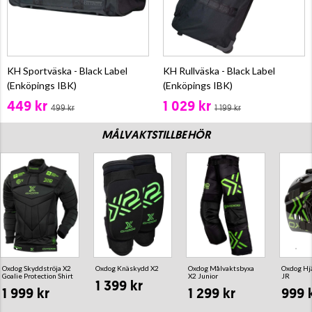
KH Sportväska - Black Label
KH Rullväska - Black Label
(Enköpings IBK)
(Enköpings IBK)
449 kr
1 029 kr
499 kr
1 199 kr
MÅLVAKTSTILLBEHÖR
Oxdog Skyddströja X2
Oxdog Knäskydd X2
Oxdog Målvaktsbyxa
Oxdog H
Goalie Protection Shirt
X2 Junior
JR
1 399 kr
1 999 kr
1 299 kr
999 