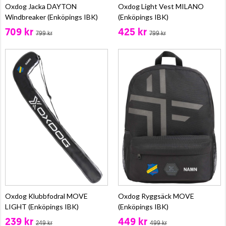
Oxdog Jacka DAYTON
Oxdog Light Vest MILANO
Windbreaker (Enköpings IBK)
(Enköpings IBK)
709 kr
425 kr
799 kr
799 kr
Oxdog Klubbfodral MOVE
Oxdog Ryggsäck MOVE
LIGHT (Enköpings IBK)
(Enköpings IBK)
239 kr
449 kr
249 kr
499 kr