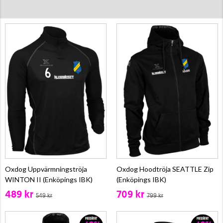
Oxdog Uppvärmningströja
Oxdog Hoodtröja SEATTLE Zip
WINTON II (Enköpings IBK)
(Enköpings IBK)
489 kr
709 kr
549 kr
799 kr