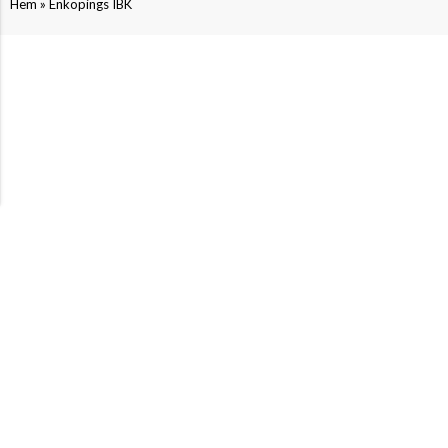
»
Hem
Enköpings IBK