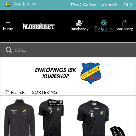
Sweden
Tips & Guider
Kontakt
FAQ
Övrig sport
Meny
Innebandy
Varukorg
ENKÖPINGS IBK
KLUBBSHOP
FILTER
SORTERING