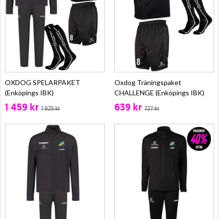
OXDOG SPELARPAKET
Oxdog Träningspaket
(Enköpings IBK)
CHALLENGE (Enköpings IBK)
1 459 kr
639 kr
1 925 kr
727 kr