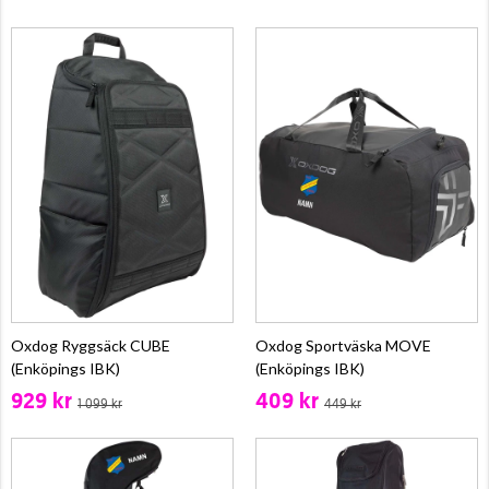
Oxdog Ryggsäck CUBE
Oxdog Sportväska MOVE
(Enköpings IBK)
(Enköpings IBK)
929 kr
409 kr
1 099 kr
449 kr