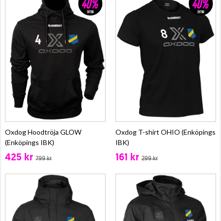
Oxdog Hoodtröja GLOW
Oxdog T-shirt OHIO (Enköpings
(Enköpings IBK)
IBK)
425 kr
161 kr
799 kr
299 kr