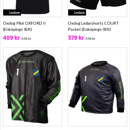
Oxdog Piké OXFORD II
Oxdog Ledarshorts COURT
(Enköpings IBK)
Pocket (Enköpings IBK)
409 kr
379 kr
449 kr
449 kr