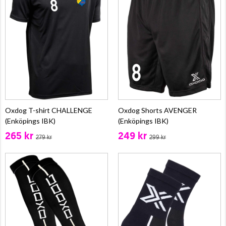
Oxdog T-shirt CHALLENGE
Oxdog Shorts AVENGER
(Enköpings IBK)
(Enköpings IBK)
265 kr
249 kr
279 kr
299 kr