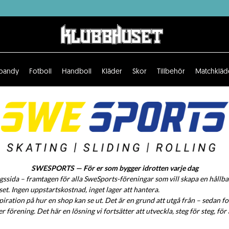
bandy
Fotboll
Handboll
Kläder
Skor
Tillbehör
Matchkläd
SWESPORTS — För er som bygger idrotten varje dag
ssida – framtagen för alla SweSports-föreningar som vill skapa en hållb
. Ingen uppstartskostnad, inget lager att hantera.
iration på hur en shop kan se ut. Det är en grund att utgå från – sedan fo
er förening. Det här en lösning vi fortsätter att utveckla, steg för steg, fö