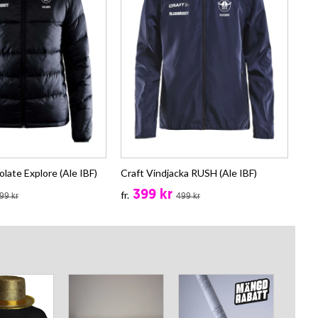
olate Explore (Ale IBF)
Craft Vindjacka RUSH (Ale IBF)
399 kr
fr.
99 kr
499 kr