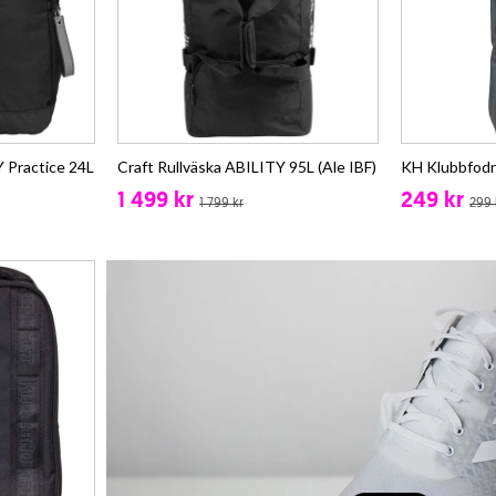
 Practice 24L
Craft Rullväska ABILITY 95L (Ale IBF)
KH Klubbfodral
1 499 kr
249 kr
1 799 kr
299 