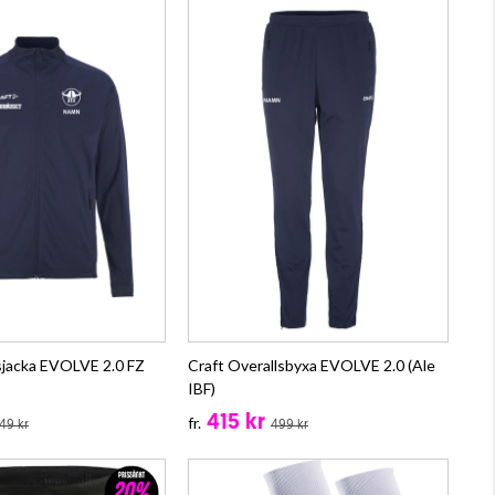
sjacka EVOLVE 2.0 FZ
Craft Overallsbyxa EVOLVE 2.0 (Ale
IBF)
415 kr
fr.
49 kr
499 kr