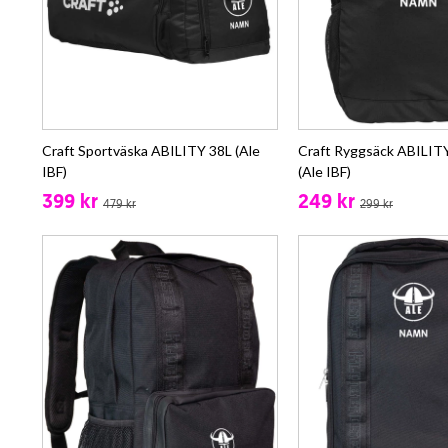
Craft Sportväska ABILITY 38L (Ale
Craft Ryggsäck ABILITY
IBF)
(Ale IBF)
399 kr
249 kr
479 kr
299 kr