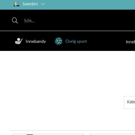
Sweden
Innebandy
Övrig sport
Inne
Kat