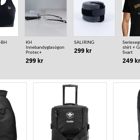
t-BH
KH
SALIRING
Seriesegr
Innebandyglasögon
shirt + G
299 kr
Protec+
Svart
299 kr
249 k