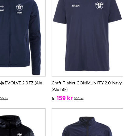
öja EVOLVE 2.0 FZ (Ale
Craft T-shirt COMMUNITY 2.0, Navy
(Ale IBF)
159 kr
fr.
99 kr
199 kr