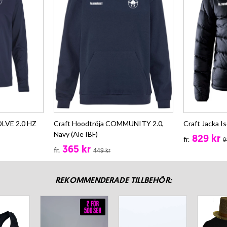
OLVE 2.0 HZ
Craft Hoodtröja COMMUNITY 2.0,
Craft Jacka Is
Navy (Ale IBF)
829 kr
fr.
9
365 kr
fr.
449 kr
REKOMMENDERADE TILLBEHÖR: