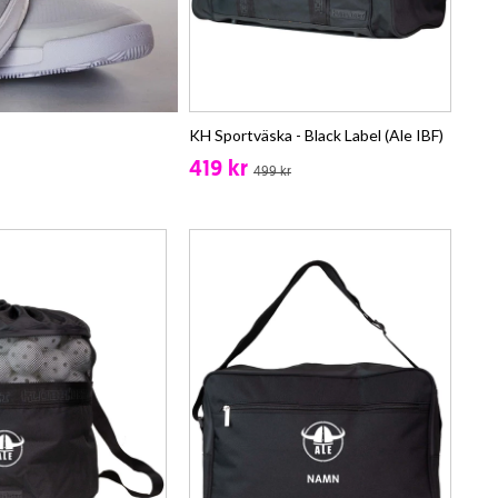
KH Sportväska - Black Label (Ale IBF)
419 kr
499 kr