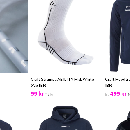
Craft Strumpa ABILITY Mid, White
Craft Hoodtr
(Ale IBF)
IBF)
99 kr
499 kr
fr.
119 kr
5