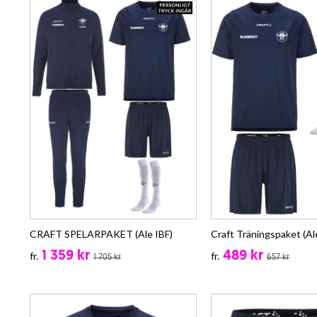
CRAFT SPELARPAKET (Ale IBF)
Craft Träningspaket (Al
1 359 kr
489 kr
fr.
fr.
1 705 kr
657 kr