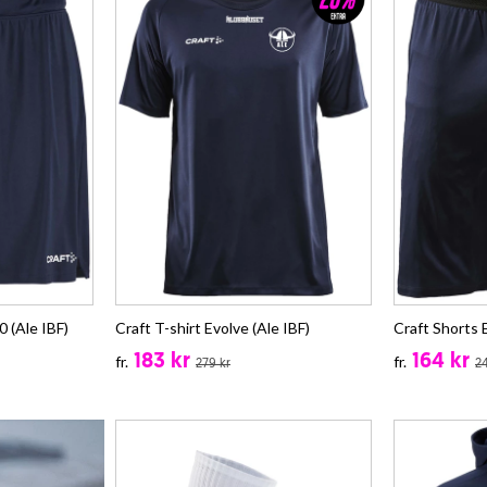
 (Ale IBF)
Craft T-shirt Evolve (Ale IBF)
Craft Shorts E
183 kr
164 kr
fr.
fr.
279 kr
24