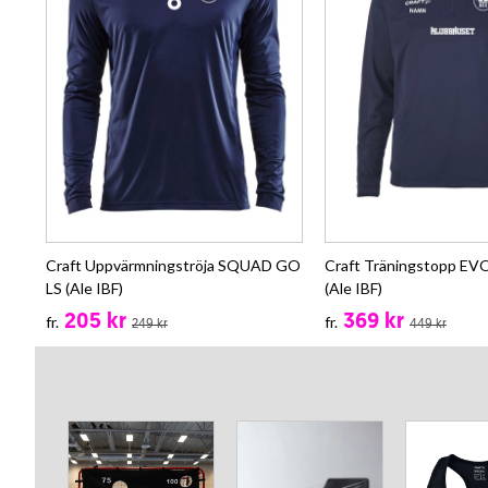
Craft Uppvärmningströja SQUAD GO
Craft Träningstopp EV
LS (Ale IBF)
(Ale IBF)
205 kr
369 kr
fr.
fr.
249 kr
449 kr