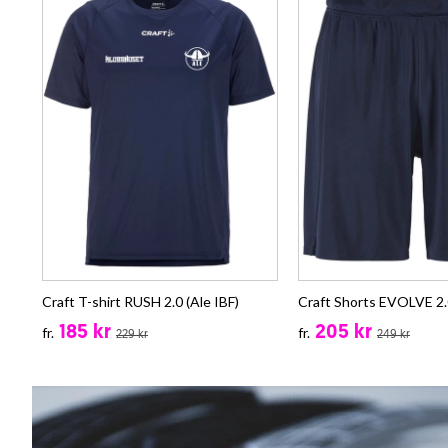
Craft T-shirt RUSH 2.0 (Ale IBF)
Craft Shorts EVOLVE 2.0
185 kr
205 kr
fr.
fr.
229 kr
249 kr