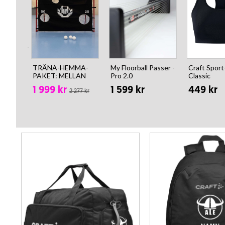
TRÄNA-HEMMA-
My Floorball Passer -
Craft Spor
PAKET: MELLAN
Pro 2.0
Classic
1 999 kr
1 599 kr
449 kr
2 277 kr