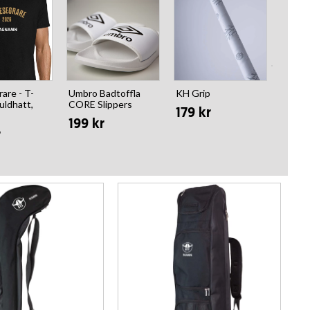
are - T-
Umbro Badtoffla
KH Grip
KH Va
uldhatt,
CORE Slippers
TWIST
179 kr
199 kr
99 k
r