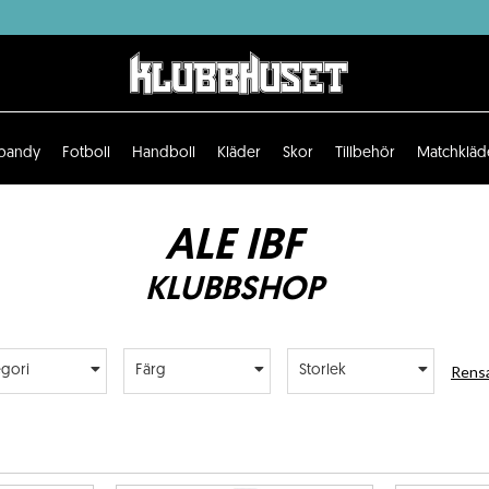
bandy
Fotboll
Handboll
Kläder
Skor
Tillbehör
Matchkläd
ALE IBF
KLUBBSHOP
Rensa
egori
Färg
Storlek