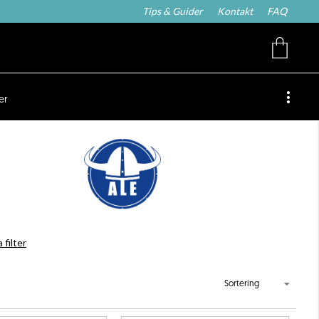
Tips & Guider
Kontakt
FAQ
er
 filter
Sortering