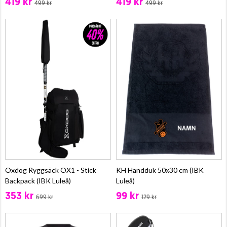
419 kr
419 kr
499 kr
499 kr
Oxdog Ryggsäck OX1 - Stick
KH Handduk 50x30 cm (IBK
Backpack (IBK Luleå)
Luleå)
353 kr
99 kr
699 kr
129 kr