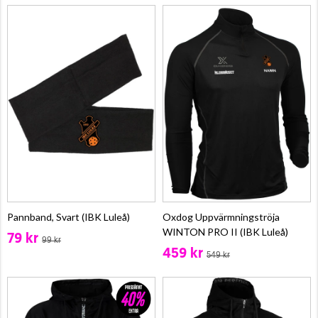
Pannband, Svart (IBK Luleå)
Oxdog Uppvärmningströja
WINTON PRO II (IBK Luleå)
79 kr
99 kr
459 kr
549 kr