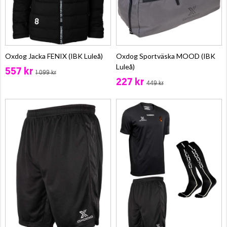
Oxdog Jacka FENIX (IBK Luleå)
Oxdog Sportväska MOOD (IBK
Luleå)
557 kr
1 099 kr
227 kr
449 kr