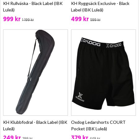
KH Rullväska - Black Label (IBK
KH Ryggsäck Exclusive - Black
Luleå)
Label (IBK Luleå)
999 kr
499 kr
1 199 kr
599 kr
KH Klubbfodral - Black Label (IBK
Oxdog Ledarshorts COURT
Luleå)
Pocket (IBK Luleå)
249 kr
379 kr
299 kr
449 kr