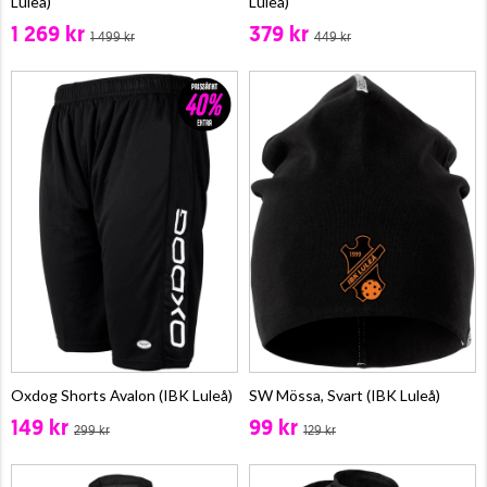
Luleå)
Luleå)
1 269 kr
379 kr
1 499 kr
449 kr
Oxdog Shorts Avalon (IBK Luleå)
SW Mössa, Svart (IBK Luleå)
149 kr
99 kr
299 kr
129 kr