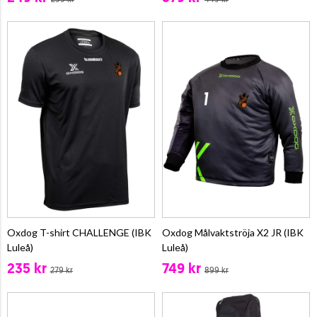
Oxdog T-shirt CHALLENGE (IBK
Oxdog Målvaktströja X2 JR (IBK
Luleå)
Luleå)
235 kr
749 kr
279 kr
899 kr