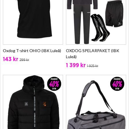
Oxdog T-shirt OHIO (IBK Luleå)
OXDOG SPELARPAKET (IBK
Luleå)
143 kr
299 kr
1 399 kr
1 925 kr