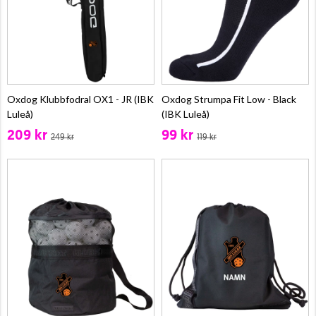
Oxdog Klubbfodral OX1 - JR (IBK
Oxdog Strumpa Fit Low - Black
Luleå)
(IBK Luleå)
209 kr
99 kr
249 kr
119 kr