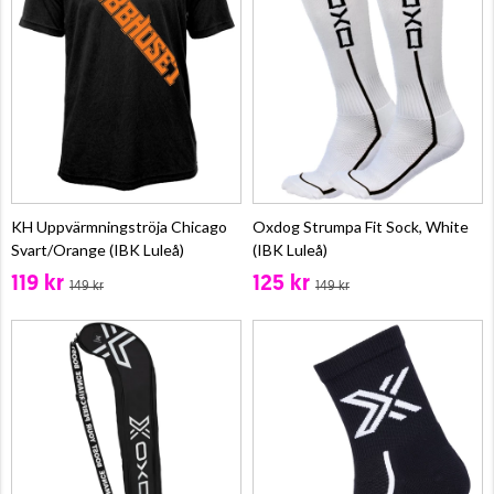
KH Uppvärmningströja Chicago
Oxdog Strumpa Fit Sock, White
Svart/Orange (IBK Luleå)
(IBK Luleå)
119 kr
125 kr
149 kr
149 kr