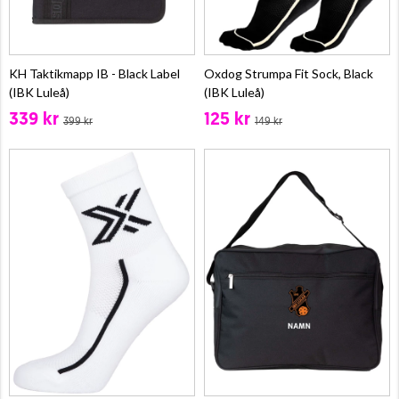
KH Taktikmapp IB - Black Label
Oxdog Strumpa Fit Sock, Black
(IBK Luleå)
(IBK Luleå)
339 kr
125 kr
399 kr
149 kr