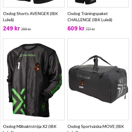
Oxdog Shorts AVENGER (IBK
Oxdog Träningspaket
Luleå)
CHALLENGE (IBK Luleå)
249 kr
609 kr
299 kr
727 kr
Oxdog Målvaktströja X2 (IBK
Oxdog Sportväska MOVE (IBK