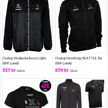
Oxdog Vindjacka Boost Light
Oxdog Hoodtröja SEATTLE Zip
(IBK Luleå)
(IBK Luleå)
357 kr
679 kr
699 kr
799 kr