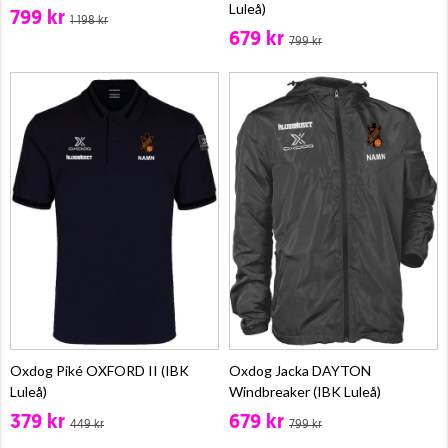
Luleå)
799 kr
1 198 kr
679 kr
799 kr
Oxdog Piké OXFORD II (IBK
Oxdog Jacka DAYTON
Luleå)
Windbreaker (IBK Luleå)
379 kr
679 kr
449 kr
799 kr