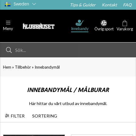
Sweden
Tips & Guider
Kontakt
FAQ
Innebandy
Meny
Övrig sport
Varukorg
»
»
Hem
Tillbehör
Innebandymål
INNEBANDYMÅL / MÅLBURAR
Här hittar du vårt utbud av innebandymål.
FILTER
SORTERING