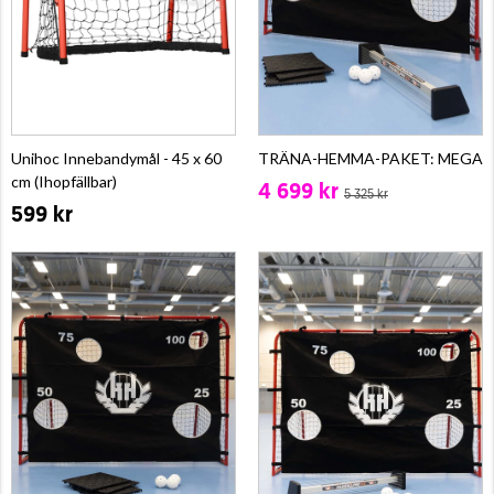
Unihoc Innebandymål - 45 x 60
TRÄNA-HEMMA-PAKET: MEGA
cm (Ihopfällbar)
4 699 kr
5 325 kr
599 kr