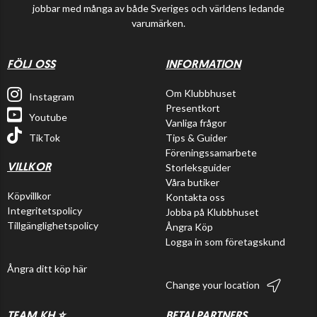
jobbar med många av både Sveriges och världens ledande
varumärken.
FÖLJ OSS
INFORMATION
Om Klubbhuset
Instagram
Presentkort
Youtube
Vanliga frågor
TikTok
Tips & Guider
Föreningssamarbete
Storleksguider
VILLKOR
Våra butiker
Köpvillkor
Kontakta oss
Integritetspolicy
Jobba på Klubbhuset
Tillgänglighetspolicy
Ångra Köp
Logga in som företagskund
Ångra ditt köp här
Change your location
TEAM KH ⭐️
BETALPARTNERS