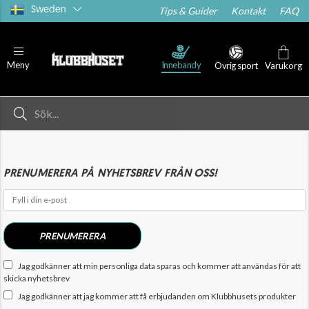
Sweden
Tips & Guider
Kontakt
FAQ
Innebandy
Meny
Övrig sport
Varukorg
PRENUMERERA PÅ NYHETSBREV FRÅN OSS!
PRENUMERERA
Jag godkänner att min personliga data sparas och kommer att användas för att
skicka nyhetsbrev
Jag godkänner att jag kommer att få erbjudanden om Klubbhusets produkter