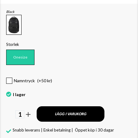
Black
Storlek
Onesize
Namntryck
(+
50 kr
)
I lager
1
LÄGG I VARUKORG
Snabb leverans | Enkel betalning |
Öppet köp i 30 dagar