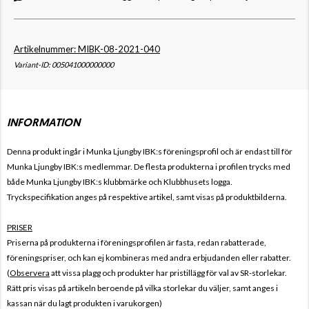
Artikelnummer: MIBK-08-2021-040
Variant-ID: 005041000000000
INFORMATION
Denna produkt ingår i Munka Ljungby IBK
:s föreningsprofil och är endast till för
Munka Ljungby IBK
:s medlemmar. De flesta produkterna i profilen trycks med
både
Munka Ljungby IBK
:s klubbmärke och Klubbhusets logga.
Tryckspecifikation anges på respektive artikel, samt visas på produktbilderna.
PRISER
Priserna på produkterna i föreningsprofilen är fasta, redan rabatterade,
föreningspriser, och kan ej kombineras med andra erbjudanden eller rabatter.
(
Observera
att vissa plagg och produkter har pristillägg för val av SR-storlekar.
Rätt pris visas på artikeln beroende på vilka storlekar du väljer, samt anges i
kassan när du lagt produkten i varukorgen)