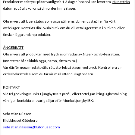
Produkter med tryck på tar vanligtvis 1-3 dagar innan vi kan leverera,
räknat från
datumet då alla varor på din order finns i lager
.
Observera att lagerstatus som visas på hemsidan endast gäller för vårt
webblager. Kontakta din lokala butik om du vill veta lagerstatus i butiken, eller
önskar lägga undan produkter.
ÅNGERRÄTT
Observera att produkter med tryck
ej omfattas av ånger- och bytesrätten
.
(Innefattar både klubblogga, namn, siffra m.m.)
Var därför noga med att välja rätt storlek på plagg med tryck. Kontrollera din
orderbekräftelse som du får via mail efter du lagt ordern.
KONTAKT
Vid frågor kring Munka Ljungby IBK:s profil, eller förfrågan kring lagbeställning,
vänligen kontakta ansvarig säljare för Munka Ljungby IBK:
Sebastian Nilsson
Klubbhuset Göteborg
sebastian.nilsson@klubbhuset.com