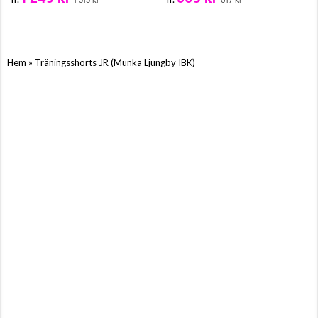
1 515 kr
617 kr
»
Hem
Träningsshorts JR (Munka Ljungby IBK)