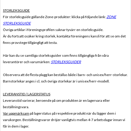
STORLEKSGUIDE
För storleksguide gällande Zone-produkter: klicka på följande länk:
ZONE
STORLEKSGUIDE
Övriga artiklar i föreningsprofilen saknar tyvärr en storleksguide.
Är du fortsatt osäker kring storlek, kontakta föreningens kansli för att se om det
finns provstege tillgängligt att testa.
Här kan du se samtliga storleksguider som finns tillgängliga från våra
leverantörer och varumärken:
STORLEKSGUIDER
Observera att de flesta plagg kan beställas både i barn- och unisex/herr-storlekar.
Barnstorlekar anges i cl, och övriga storlekar är i unisex/herr-modell.
LEVERANSTID / LAGERSTATUS
Leveranstid varierar, beroende på om produkten är en lagervara eller
beställningsvara.
Var uppmärksam
på lagerstatus på respektive produkt när du lägger dem i
varukorgen. Beställningsvaror dröjer vanligtvis mellan 4-7 arbetsdagar innan vi
får in dem i lager.