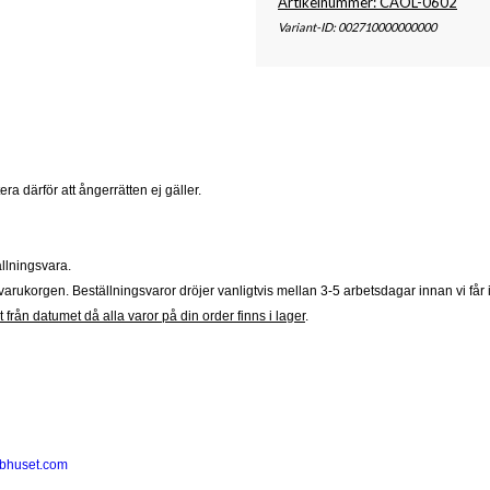
Artikelnummer: CAOL-0602
Variant-ID: 002710000000000
ra därför att ångerrätten ej gäller.
llningsvara.
arukorgen. Beställningsvaror dröjer vanligtvis mellan 3-5 arbetsdagar innan vi får i
 från datumet då alla varor på din order finns i lager
.
bhuset.com