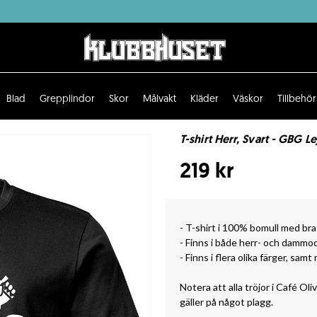
Blad
Grepplindor
Skor
Målvakt
Kläder
Väskor
Tillbehör
T-shirt Herr, Svart - GBG Le
219 kr
- T-shirt i 100% bomull med br
- Finns i både herr- och dammod
- Finns i flera olika färger, sam
Notera att alla tröjor i Café Oli
gäller på något plagg.