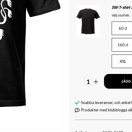
SW T-shirt
Välj storlek:
60 cl
160 cl
XXL
1
LÄGG 
Snabba leveranser, och enkel
Produkter med klubblogga elle