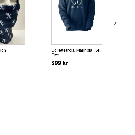
ejon
Collegetröja, Marinblå - Sill
T-s
City
Su
399 kr
21