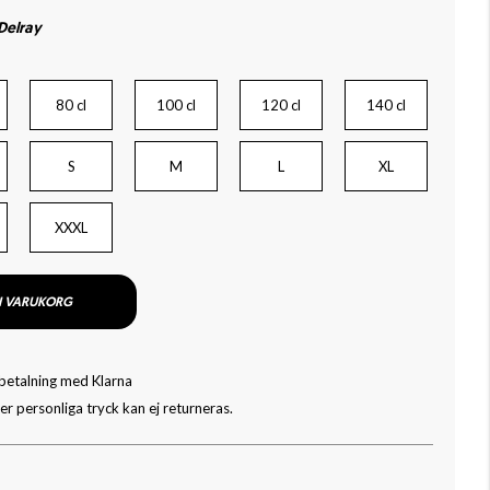
 Delray
80 cl
100 cl
120 cl
140 cl
S
M
L
XL
XXXL
I VARUKORG
 betalning med Klarna
r personliga tryck kan ej returneras.