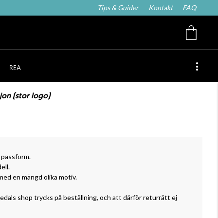
Tips & Guider
Kontakt
FAQ
REA
jon (stor logo)
a passform.
ell.
t med en mängd olika motiv.
vedals shop trycks på beställning, och att därför returrätt ej