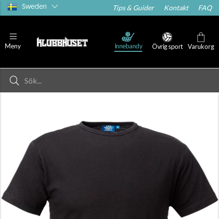
Sweden
Tips & Guider
Kontakt
FAQ
hställ
T-shirts
Shorts
Strumpor
Innebandy
Meny
Övrig sport
Varukorg