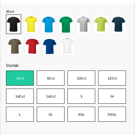
Black
Storlek
60 cl
80 cl
100 cl
120 cl
140 cl
160 cl
S
M
L
XL
XXL
XXXL