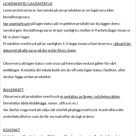
LEVERANSTID / LAGERSTATUS
Leveranstid varierar, beroende på om produkten är en lagervara eller
beställningsvara.
Var uppmärksam
på lagerstatus på respektive produkt när du lägger dem i
varukorgen. Beställningsvaror dröjer vanligtvis mellan 6-9 arbetsdagar innan vi
får in dem i lager.
Produkter med tryck på tar vanligtvis 1-3 dagar innan vi kan leverera,
räknat från
datumet då alla varor på din order finns i lager
.
Observera att lagerstatus som visas på hemsidan endast gäller för vårt
webblager. Kontakta din lokala butik om du vill veta lagerstatus i butiken, eller
önskar lägga undan produkter.
ÅNGERRÄTT
Observera att produkter med tryck
ej omfattas av ånger- och bytesrätten
.
(Innefattar både klubblogga, namn, siffra m.m.)
Var därför noga med att välja rätt storlek på plagg med tryck. Kontrollera din
orderbekräftelse som du får via mail efter du lagt ordern.
KONTAKT