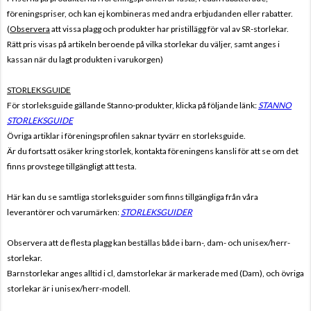
föreningspriser, och kan ej kombineras med andra erbjudanden eller rabatter.
(
Observera
att vissa plagg och produkter har pristillägg för val av SR-storlekar.
Rätt pris visas på artikeln beroende på vilka storlekar du väljer, samt anges i
kassan när du lagt produkten i varukorgen)
STORLEKSGUIDE
För storleksguide gällande Stanno-produkter, klicka på följande länk:
STANNO
STORLEKSGUIDE
Övriga artiklar i föreningsprofilen saknar tyvärr en storleksguide.
Är du fortsatt osäker kring storlek, kontakta föreningens kansli för att se om det
finns provstege tillgängligt att testa.
Här kan du se samtliga storleksguider som finns tillgängliga från våra
leverantörer och varumärken:
STORLEKSGUIDER
Observera att de flesta plagg kan beställas både i barn-, dam- och unisex/herr-
storlekar.
Barnstorlekar anges alltid i cl, damstorlekar är markerade med (Dam), och övriga
storlekar är i unisex/herr-modell.