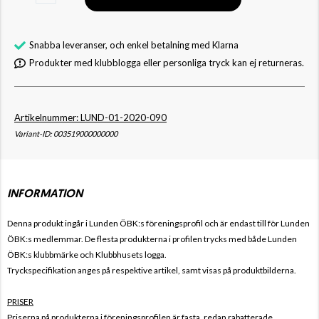
Snabba leveranser, och enkel betalning med Klarna
Produkter med klubblogga eller personliga tryck kan ej returneras.
Artikelnummer: LUND-01-2020-090
Variant-ID: 003519000000000
INFORMATION
Denna produkt ingår i Lunden ÖBK:s
föreningsprofil och är endast till för
Lunden
ÖBK
:s
medlemmar. De flesta produkterna i profilen trycks med både
Lunden
ÖBK
:s
klubbmärke och Klubbhusets logga.
Tryckspecifikation anges på respektive artikel, samt visas på produktbilderna.
PRISER
Priserna på produkterna i föreningsprofilen är fasta, redan rabatterade,