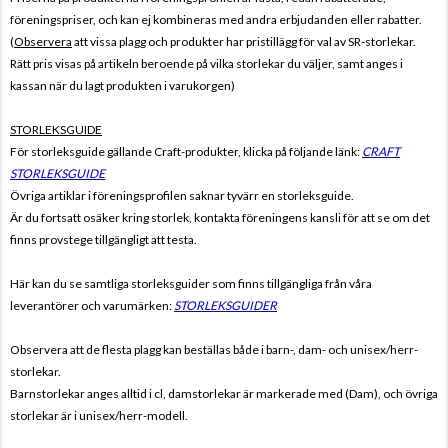
föreningspriser, och kan ej kombineras med andra erbjudanden eller rabatter.
(
Observera
att vissa plagg och produkter har pristillägg för val av SR-storlekar.
Rätt pris visas på artikeln beroende på vilka storlekar du väljer, samt anges i
kassan när du lagt produkten i varukorgen)
STORLEKSGUIDE
För storleksguide gällande Craft-produkter, klicka på följande länk:
CRAFT
STORLEKSGUIDE
Övriga artiklar i föreningsprofilen saknar tyvärr en storleksguide.
Är du fortsatt osäker kring storlek, kontakta föreningens kansli för att se om det
finns provstege tillgängligt att testa.
Här kan du se samtliga storleksguider som finns tillgängliga från våra
leverantörer och varumärken:
STORLEKSGUIDER
Observera att de flesta plagg kan beställas både i barn-, dam- och unisex/herr-
storlekar.
Barnstorlekar anges alltid i cl, damstorlekar är markerade med (Dam), och övriga
storlekar är i unisex/herr-modell.