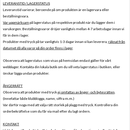
LEVERANSTID / LAGERSTATUS
Leveranstid varierar, beroende på om produkten är en lagervara eller
beställningsvara.
Var uppmärksam
på lagerstatus på respektive produkt när du lägger dem i
varukorgen. Beställningsvaror dröjer vanligtvis mellan 4-7 arbetsdagar innan vi
får in dem i lager.
Produkter med tryck på tar vanligtvis 1-3 dagar innan vi kan leverera,
räknat från
datumet då alla varor på din order finns i lager
.
Observera att lagerstatus som visas på hemsidan endast gäller för vårt
webblager. Kontakta din lokala butik om du vill veta lagerstatus i butiken, eller
önskar lägga undan produkter.
ÅNGERRÄTT
Observera att produkter med tryck
ej omfattas av ånger- och bytesrätten
.
(Innefattar både klubblogga, namn, siffra m.m.)
Var därför noga med att välja rätt storlek på plagg med tryck. Kontrollera din
orderbekräftelse som du får via mail efter du lagt ordern.
KONTAKT