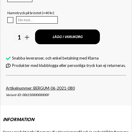
Namntryck på bröstet (+40 kr)
1
LÄGG I VARUKORG
Snabba leveranser, och enkel betalning med Klarna
Produkter med klubblogga eller personliga tryck kan ej returneras.
Artikelnummer: BERGUM-06-2021-080
Variant-ID: 006150000000000
INFORMATION
Denna produkt ingår i Bergums IF:s
föreningsprofil och är endast till för
Bergums