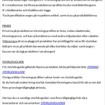
IF:s
medlemmar. De flesta produkterna i profilen trycks med både
Bergums
IF:s
klubbmärke och Klubbhusets logga.
Tryckspecifikation anges på respektive artikel, samt visas på produktbilderna.
PRISER
Priserna på produkterna i föreningsprofilen är fasta, redan rabatterade,
föreningspriser, och kan ej kombineras med andra erbjudanden eller rabatter.
(
Observera
att vissa plagg och produkter har pristillägg för val av SR-storlekar.
Rätt pris visas på artikeln beroende på vilka storlekar du väljer, samt anges i
kassan när du lagt produkten i varukorgen)
STORLEKSGUIDE
För storleksguide gällande Stanno-produkter, klicka på följande länk:
STANNO
STORLEKSGUIDE
Övriga artiklar i föreningsprofilen saknar tyvärr en storleksguide.
Är du fortsatt osäker kring storlek, kontakta föreningens kansli för att se om det
finns provstege tillgängligt att testa.
Här kan du se samtliga storleksguider som finns tillgängliga från våra
leverantörer och varumärken:
STORLEKSGUIDER