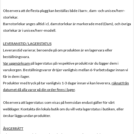
Observera att de flesta plagg kan beställas både i barn-, dam- och unisex/herr-
storlekar.
Barnstorlekar anges alltid i cl, damstorlekar är markerade med (Dam), och övriga
storlekar är i unisex/herr-modell.
LEVERANSTID / LAGERSTATUS
Leveranstid varierar, beroende på om produkten är en lagervara eller
beställningsvara.
Var uppmärksam
på lagerstatus på respektive produkt när du lägger dem i
varukorgen. Beställningsvaror dröjer vanligtvis mellan 6-9 arbetsdagar innan vi
får in dem i lager.
Produkter med tryck på tar vanligtvis 1-3 dagar innan vi kan leverera,
räknat från
datumet då alla varor på din order finns i lager
.
Observera att lagerstatus som visas på hemsidan endast gäller för vårt
webblager. Kontakta din lokala butik om du vill veta lagerstatus i butiken, eller
önskar lägga undan produkter.
ÅNGERRÄTT