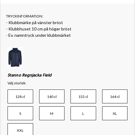
TRYCKINFORMATION:
- Klubbmärke på vänster bröst
- Klubbhuset 10 cm på höger bröst
- Ev. namntryck under klubbmärket
Stanno Regnjacka Field
Välj storlek:
128 cl
140 cl
152 cl
164 cl
S
M
L
XL
XXL